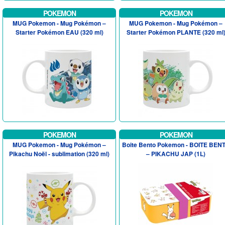
POKEMON
POKEMON
MUG Pokemon - Mug Pokémon –
MUG Pokemon - Mug Pokémon –
Starter Pokémon EAU (320 ml)
Starter Pokémon PLANTE (320 ml
POKEMON
POKEMON
MUG Pokemon - Mug Pokémon –
Boite Bento Pokemon - BOITE BEN
Pikachu Noël - sublimation (320 ml)
– PIKACHU JAP (1L)