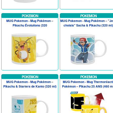
POKEMON
POKEMON
MUG Pokemon - Mug Pokémon –
MUG Pokemon - Mug Pokémon – "Je
Pikachu Évolutions (320
choisis" Sacha & Pikachu (320 ml)
POKEMON
POKEMON
MUG Pokemon - Mug Pokémon –
MUG Pokemon - Mug Thermoréacti
Pikachu & Starters de Kanto (320 ml)
Pokémon – Pikachu 25 ANS (460 ml