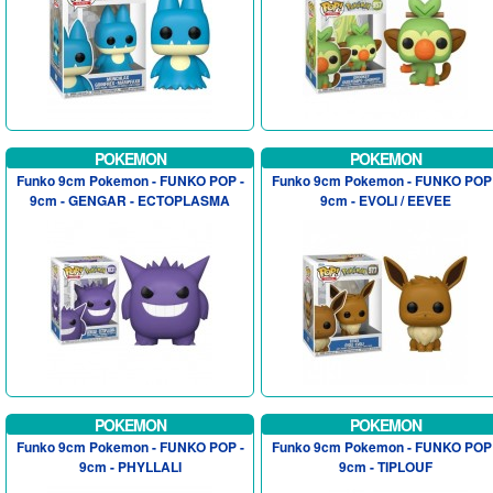
POKEMON
POKEMON
Funko 9cm Pokemon - FUNKO POP -
Funko 9cm Pokemon - FUNKO POP 
9cm - GENGAR - ECTOPLASMA
9cm - EVOLI / EEVEE
POKEMON
POKEMON
Funko 9cm Pokemon - FUNKO POP -
Funko 9cm Pokemon - FUNKO POP 
9cm - PHYLLALI
9cm - TIPLOUF