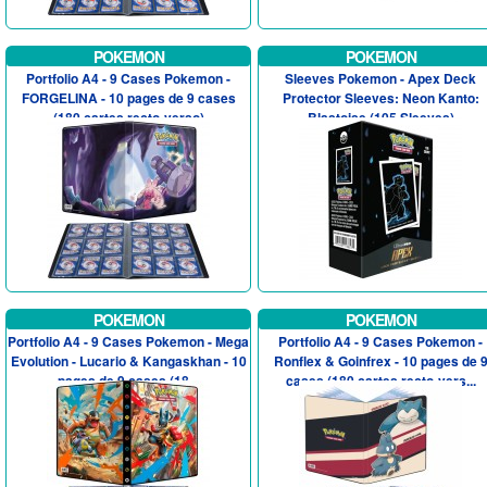
POKEMON
POKEMON
Portfolio A4 - 9 Cases Pokemon -
Sleeves Pokemon - Apex Deck
FORGELINA - 10 pages de 9 cases
Protector Sleeves: Neon Kanto:
(180 cartes recto-verso)
Blastoise (105 Sleeves)
POKEMON
POKEMON
Portfolio A4 - 9 Cases Pokemon - Mega
Portfolio A4 - 9 Cases Pokemon -
Evolution - Lucario & Kangaskhan - 10
Ronflex & Goinfrex - 10 pages de 
pages de 9 cases (18...
cases (180 cartes recto-vers...