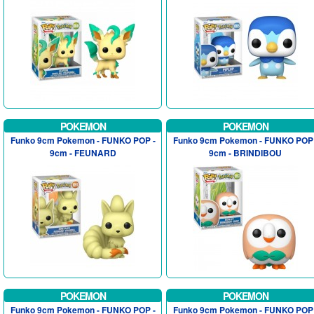
POKEMON
POKEMON
Funko 9cm Pokemon - FUNKO POP -
Funko 9cm Pokemon - FUNKO POP 
9cm - FEUNARD
9cm - BRINDIBOU
POKEMON
POKEMON
Funko 9cm Pokemon - FUNKO POP -
Funko 9cm Pokemon - FUNKO POP 