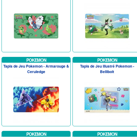
POKEMON
POKEMON
Tapis de Jeu Pokemon - Armarouge &
Tapis de Jeu illustré Pokemon -
Ceruledge
Bellibolt
POKEMON
POKEMON