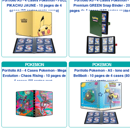
Portfolio A5 - 4 Cases Pokemon - FULL
Portfolio A5 - 4 Cases Pokemon -
PIKACHU JAUNE - 10 pages de 4
Premium GREEN Snap Binder - 20
cases (80 cartes recto-verso)
pages de 4 cases (160 cartes recto-v
POKEMON
POKEMON
Portfolio A5 - 4 Cases Pokemon - Mega
Portfolio Pokemon - A5 - Iono and
Evolution - Chaos Rising - 10 pages de
Bellibolt - 10 pages de 4 cases (80
4 cases (80 cartes rect...
cartes recto-verso)