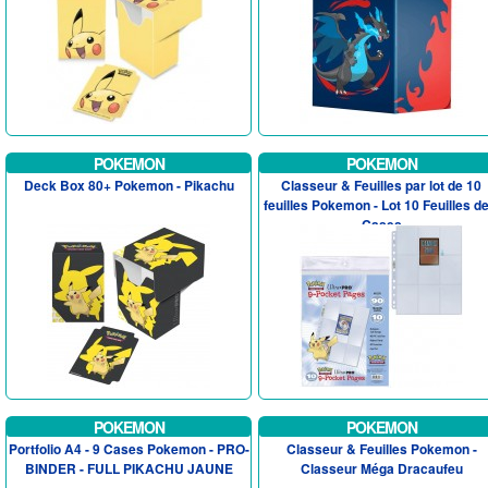
POKEMON
POKEMON
Deck Box 80+ Pokemon - Pikachu
Classeur & Feuilles par lot de 10
feuilles Pokemon - Lot 10 Feuilles de
Cases
POKEMON
POKEMON
Portfolio A4 - 9 Cases Pokemon - PRO-
Classeur & Feuilles Pokemon -
BINDER - FULL PIKACHU JAUNE
Classeur Méga Dracaufeu