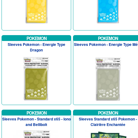
POKEMON
POKEMON
Sleeves Pokemon - Energie Type
Sleeves Pokemon - Energie Type Mé
Dragon
POKEMON
POKEMON
Sleeves Pokemon - Standard x65 - Iono
Sleeves Standard x65 Pokemon -
and Bellibolt
Clairière Enchantée