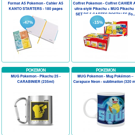
Format A5 Pokemon - Cahier A5
Coffret Pokemon - Coffret CAHIER 
KANTO STARTERS - 180 pages
ultra-stylé Pikachu + MUG Pikachu 
SET DE 5 CARTES POSTALES Fo..
-47%
-15%
POKEMON
POKEMON
MUG Pokemon - Pikachu 25 -
MUG Pokemon - Mug Pokémon –
CARABINIER (235ml)
Carapuce Neon - sublimation (320 m