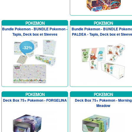
POKEMON
POKEMON
Bundle Pokemon - BUNDLE Pokemon -
Bundle Pokemon - BUNDLE Pokem
Tapis, Deck box et Sleeves
PALDEA - Tapis, Deck box et Sleev
-32%
POKEMON
POKEMON
Deck Box 75+ Pokemon - FORGELINA
Deck Box 75+ Pokemon - Morning
Meadow