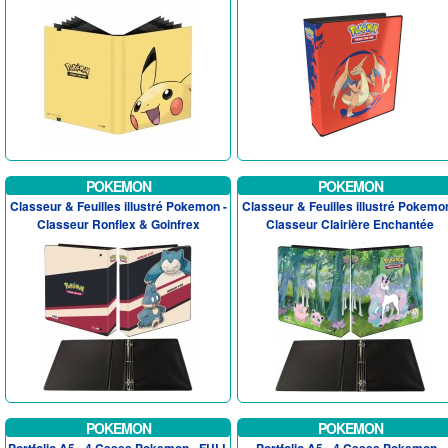
POKEMON
POKEMON
Classeur & Feuilles illustré Pokemon -
Classeur & Feuilles illustré Pokemon
Classeur Ronflex & Goinfrex
Classeur Clairière Enchantée
POKEMON
POKEMON