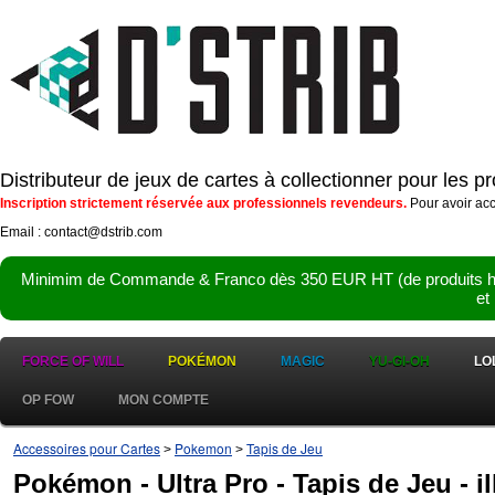
Distributeur de jeux de cartes à collectionner pour les 
Inscription strictement réservée aux professionnels revendeurs.
Pour avoir acc
Email : contact@dstrib.com
Minimim de Commande & Franco dès 350 EUR HT (de produits hor
et
FORCE OF WILL
POKÉMON
MAGIC
YU-GI-OH
LO
OP FOW
MON COMPTE
Accessoires pour Cartes
Pokemon
Tapis de Jeu
>
>
Pokémon - Ultra Pro - Tapis de Jeu - il