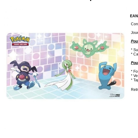
EAN
Cond
Jou
Pour
* Su
* Ca
Pou
* Fo
* Ve
* Ta
Ret