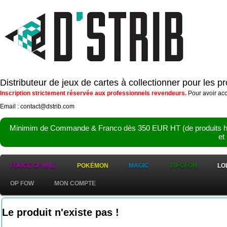
Distributeur de jeux de cartes à collectionner pour les 
Inscription strictement réservée aux professionnels revendeurs.
Pour avoir acc
Email : contact@dstrib.com
Minimim de Commande & Franco dès 350 EUR HT (de produits hor
et
FORCE OF WILL
POKÉMON
MAGIC
YU-GI-OH
LO
OP FOW
MON COMPTE
Le produit n'existe pas !