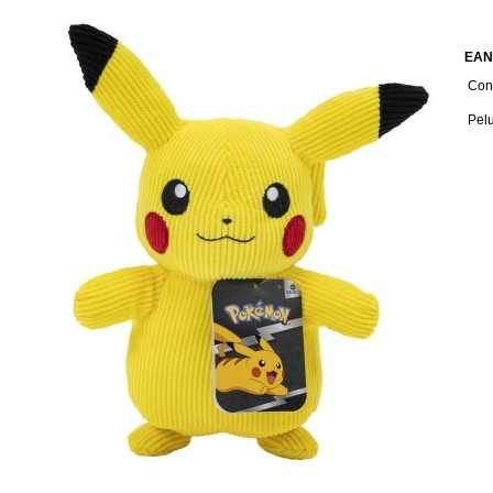
EAN
Cond
Pel