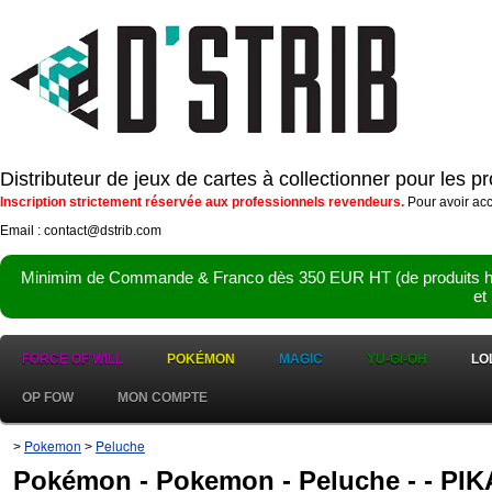
Distributeur de jeux de cartes à collectionner pour les 
Inscription strictement réservée aux professionnels revendeurs.
Pour avoir acc
Email : contact@dstrib.com
Minimim de Commande & Franco dès 350 EUR HT (de produits hor
et
FORCE OF WILL
POKÉMON
MAGIC
YU-GI-OH
LO
OP FOW
MON COMPTE
Pokemon
Peluche
>
>
Pokémon - Pokemon - Peluche - - PI