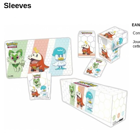
Sleeves
EAN
Cond
Joue
cett