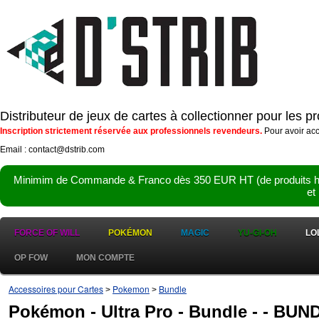
Distributeur de jeux de cartes à collectionner pour les 
Inscription strictement réservée aux professionnels revendeurs.
Pour avoir acc
Email : contact@dstrib.com
Minimim de Commande & Franco dès 350 EUR HT (de produits hor
et
FORCE OF WILL
POKÉMON
MAGIC
YU-GI-OH
LO
OP FOW
MON COMPTE
Accessoires pour Cartes
Pokemon
Bundle
>
>
Pokémon - Ultra Pro - Bundle - - BU