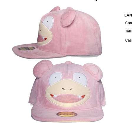
EAN
Cond
Tail
Cas