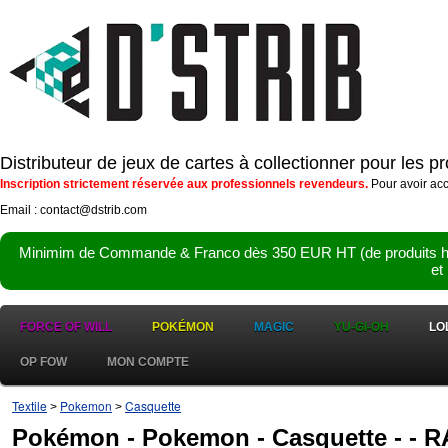
Distributeur de jeux de cartes à collectionner pour les 
Inscription strictement réservée aux professionnels revendeurs.
Pour avoir acc
Email : contact@dstrib.com
Minimim de Commande & Franco dès 350 EUR HT (de produits hor
et
FORCE OF WILL
POKÉMON
MAGIC
YU-GI-OH
LO
OP FOW
MON COMPTE
Textile
Pokemon
Casquette
>
>
Pokémon - Pokemon - Casquette - 