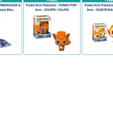
X
FUNKO
FUN
 ARMAROUGE &
Funko 9cm Pokemon - FUNKO POP -
Funko 9cm Pokemo
sion Bleu
9cm - GOUPIX / VULPIX
9cm - OUISTICR