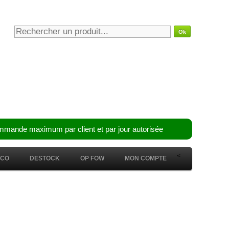
mmande maximum par client et par jour autorisée
<
ÉCO
DESTOCK
OP FOW
MON COMPTE