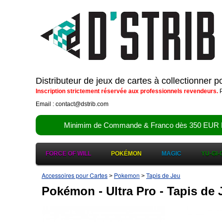
Distributeur de jeux de cartes à collectionner 
Inscription strictement réservée aux professionnels revendeurs.
P
Email : contact@dstrib.com
Minimim de Commande & Franco dès 350 EUR HT (d
FORCE OF WILL
POKÉMON
MAGIC
YU-GI-
Accessoires pour Cartes
Pokemon
Tapis de Jeu
>
>
Pokémon - Ultra Pro - Tapis de 