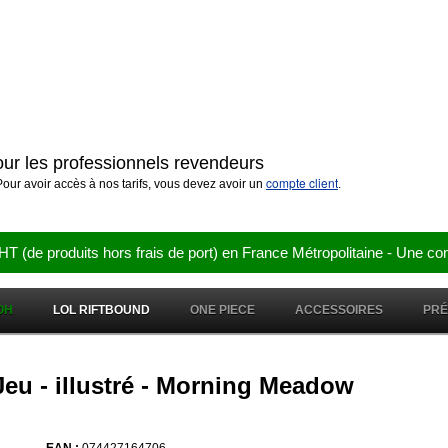
pour les professionnels revendeurs
compte client
our avoir accès à nos tarifs, vous devez avoir un
.
e produits hors frais de port) en France Métropolitaine - Une co
OH
LOL RIFTBOUND
ONE PIECE
ACCESSOIRES
PR
Jeu - illustré - Morning Meadow