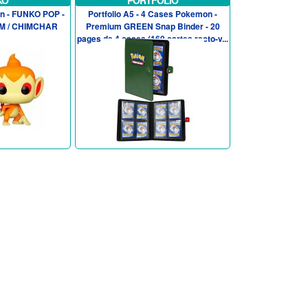
KO
PORTFOLIO
n - FUNKO POP -
Portfolio A5 - 4 Cases Pokemon -
AM / CHIMCHAR
Premium GREEN Snap Binder - 20
pages de 4 cases (160 cartes recto-v...