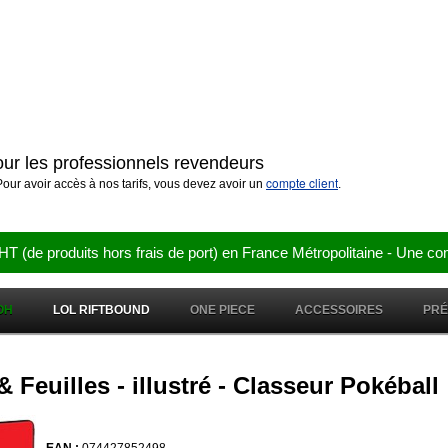
pour les professionnels revendeurs
compte client
our avoir accès à nos tarifs, vous devez avoir un
.
e produits hors frais de port) en France Métropolitaine - Une co
OH
LOL RIFTBOUND
ONE PIECE
ACCESSOIRES
PR
 Feuilles - illustré - Classeur Pokéball