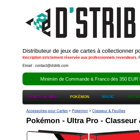
Distributeur de jeux de cartes à collectionner 
Inscription strictement réservée aux professionnels revendeurs.
P
Email : contact@dstrib.com
Minimim de Commande & Franco dès 350 EUR HT (d
FORCE OF WILL
POKÉMON
MAGIC
YU-GI-
Accessoires pour Cartes
Pokemon
Classeur & Feuilles
>
>
Pokémon - Ultra Pro - Classeur &