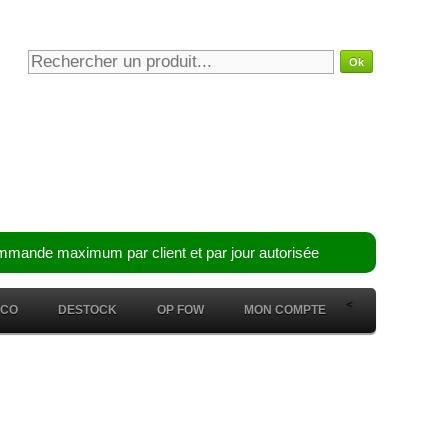
mmande maximum par client et par jour autorisée
<
ÉCO
DESTOCK
OP FOW
MON COMPTE