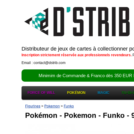
Distributeur de jeux de cartes à collectionner 
Inscription strictement réservée aux professionnels revendeurs.
P
Email : contact@dstrib.com
Minimim de Commande & Franco dès 350 EUR HT (d
FORCE OF WILL
POKÉMON
MAGIC
YU-GI-
Figurines
Pokemon
Funko
>
>
Pokémon - Pokemon - Funko -