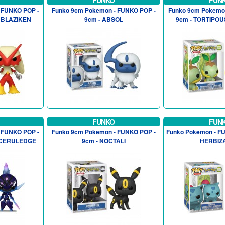
FUNKO
FUN
 FUNKO POP -
Funko 9cm Pokemon - FUNKO POP -
Funko 9cm Pokemo
/ BLAZIKEN
9cm - ABSOL
9cm - TORTIPOU
FUNKO
FUN
 FUNKO POP -
Funko 9cm Pokemon - FUNKO POP -
Funko Pokemon - FU
 CERULEDGE
9cm - NOCTALI
HERBIZ