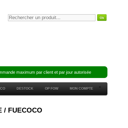
mmande maximum par client et par jour autorisée
<
ÉCO
DESTOCK
OP FOW
MON COMPTE
LE / FUECOCO