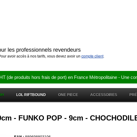
pour les professionnels revendeurs
compte client
our avoir accès à nos tarifs, vous devez avoir un
.
e produits hors frais de port) en France Métropolitaine - Une co
OH
LOL RIFTBOUND
ONE PIECE
ACCESSOIRES
PR
 9cm - FUNKO POP - 9cm - CHOCHODI