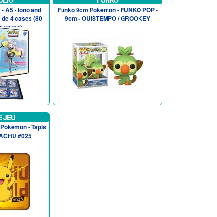
OLIO
FUNKO
- A5 - Iono and
Funko 9cm Pokemon - FUNKO POP -
s de 4 cases (80
9cm - OUISTEMPO / GROOKEY
o-verso)
E JEU
é Pokemon - Tapis
IKACHU #025