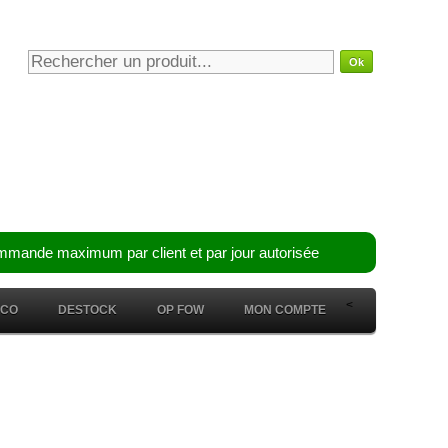
mmande maximum par client et par jour autorisée
<
ÉCO
DESTOCK
OP FOW
MON COMPTE