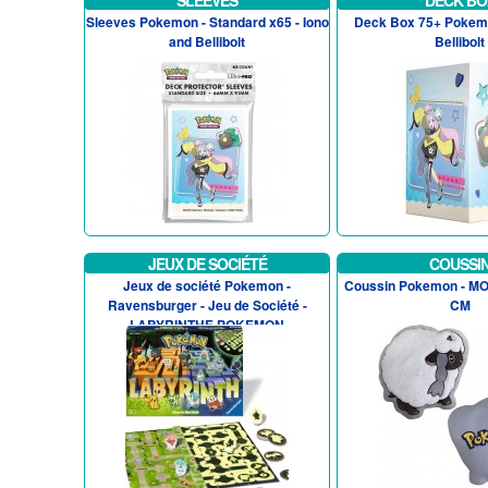
SLEEVES
DECK BO
Sleeves Pokemon - Standard x65 - Iono
Deck Box 75+ Pokemo
and Bellibolt
Bellibolt
JEUX DE SOCIÉTÉ
COUSSI
Jeux de société Pokemon -
Coussin Pokemon - 
Ravensburger - Jeu de Société -
CM
LABYRINTHE POKEMON
Phosphorescant