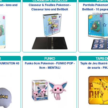
X
CLASSEUR & FEUILLES
PORTF
n - Iono and
Classeur & Feuilles Pokemon -
Portfolio Pokemon 
Classeur Iono and Bellibolt
Bellibolt - 10 page
cartes rect
N
FUNKO
TAPIS D
MOUMOUTON 40
Funko 9cm Pokemon - FUNKO POP -
Tapis de Jeu illustr
9cm - MENTALI
de souris - P