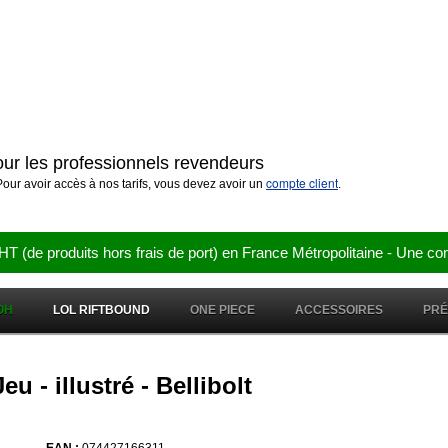
pour les professionnels revendeurs
compte client
our avoir accès à nos tarifs, vous devez avoir un
.
e produits hors frais de port) en France Métropolitaine - Une co
OH
LOL RIFTBOUND
ONE PIECE
ACCESSOIRES
PR
u - illustré - Bellibolt