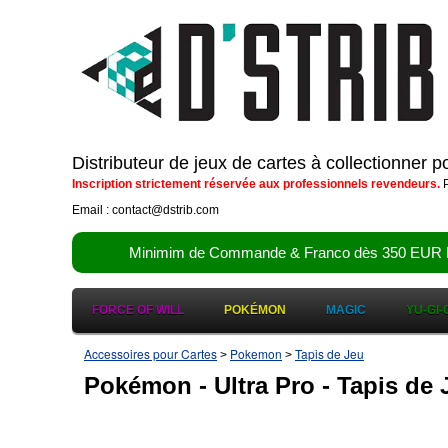
Distributeur de jeux de cartes à collectionner 
Inscription strictement réservée aux professionnels revendeurs.
P
Email : contact@dstrib.com
Minimim de Commande & Franco dès 350 EUR HT (d
FORCE OF WILL
POKÉMON
MAGIC
YU-GI-
Accessoires pour Cartes
Pokemon
Tapis de Jeu
>
>
Pokémon - Ultra Pro - Tapis de Je