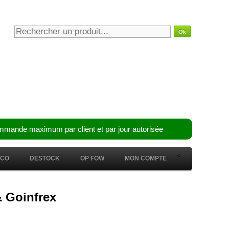
mmande maximum par client et par jour autorisée
<
ÉCO
DESTOCK
OP FOW
MON COMPTE
& Goinfrex