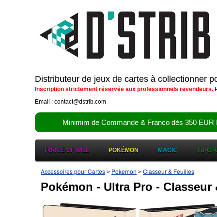
Distributeur de jeux de cartes à collectionner 
Inscription strictement réservée aux professionnels revendeurs.
P
Email : contact@dstrib.com
Minimim de Commande & Franco dès 350 EUR HT (d
FORCE OF WILL
POKÉMON
MAGIC
YU-GI-
Accessoires pour Cartes
Pokemon
Classeur & Feuilles
>
>
Pokémon - Ultra Pro - Classeur &