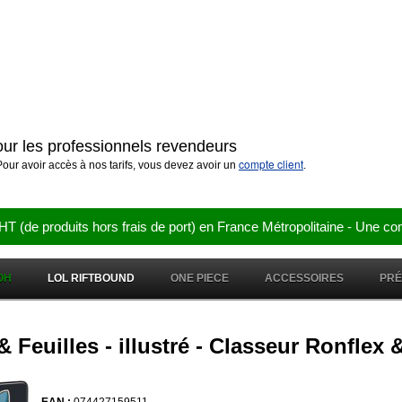
pour les professionnels revendeurs
compte client
our avoir accès à nos tarifs, vous devez avoir un
.
e produits hors frais de port) en France Métropolitaine - Une co
OH
LOL RIFTBOUND
ONE PIECE
ACCESSOIRES
PR
 Feuilles - illustré - Classeur Ronflex 