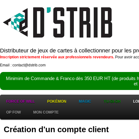
Distributeur de jeux de cartes à collectionner pour les 
Inscription strictement réservée aux professionnels revendeurs.
Pour avoir acc
Email : contact@dstrib.com
Minimim de Commande & Franco dès 350 EUR HT (de produits hor
et
FORCE OF WILL
POKÉMON
MAGIC
YU-GI-OH
LO
OP FOW
MON COMPTE
Création d'un compte client