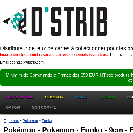
Distributeur de jeux de cartes à collectionner pour les 
Inscription strictement réservée aux professionnels revendeurs.
Pour avoir acc
Email : contact@dstrib.com
Minimim de Commande & Franco dès 350 EUR HT (de produits hor
et
FORCE OF WILL
POKÉMON
MAGIC
YU-GI-OH
LO
OP FOW
MON COMPTE
Figurines
Pokemon
Funko
>
>
Pokémon - Pokemon - Funko - 9cm - 