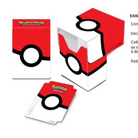
EAN
Cond
Deck
Cett
de 
X 8
Retr