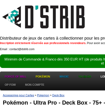
Distributeur de jeux de cartes à collectionner pour les 
Inscription strictement réservée aux professionnels revendeurs.
Pour avoir acc
Email : contact@dstrib.com
Minimim de Commande & Franco dès 350 EUR HT (de produits hor
et
FORCE OF WILL
POKÉMON
MAGIC
YU-GI-OH
LO
OP FOW
MON COMPTE
Accessoires pour Cartes
Pokemon
Deck Box
>
>
Pokémon - Ultra Pro - Deck Box - 75+ 