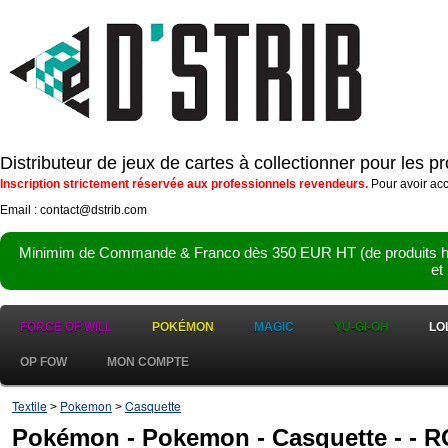
Distributeur de jeux de cartes à collectionner pour les 
Inscription strictement réservée aux professionnels revendeurs.
Pour avoir acc
Email : contact@dstrib.com
Minimim de Commande & Franco dès 350 EUR HT (de produits hor
et
FORCE OF WILL
POKÉMON
MAGIC
YU-GI-OH
LO
OP FOW
MON COMPTE
Textile
Pokemon
Casquette
>
>
Pokémon - Pokemon - Casquette - -