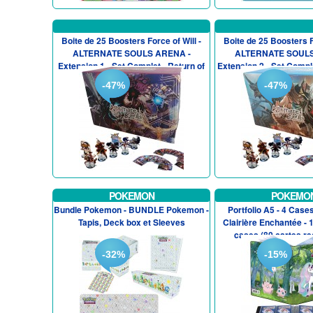
Boite de 25 Boosters Force of Will -
Boite de 25 Boosters Fo
ALTERNATE SOULS ARENA -
ALTERNATE SOULS
Extension 1 - Set Complet - Return of
Extension 2 - Set Compl
t...
o...
-47%
-47%
POKEMON
POKEMO
Bundle Pokemon - BUNDLE Pokemon -
Portfolio A5 - 4 Cas
Tapis, Deck box et Sleeves
Clairière Enchantée - 
cases (80 cartes re
-32%
-15%