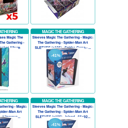
ATHERING
MAGIC THE GATHERING
ases Magic The
Sleeves Magic The Gathering - Magic:
The Gathering -
The Gathering - Spider-Man Art
Pocket Album
SLEEVES (x105) - Spider-Gwen - ...
-41%
ATHERING
MAGIC THE GATHERING
thering - Magic:
Sleeves Magic The Gathering - Magic:
pider-Man Art
The Gathering - Spider-Man Art
 L'incroya...
SLEEVES (x105) - Island - 66x92...
-41%