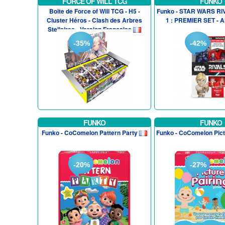
FORCE OF WILL TCG
FUNKO
Boite de Force of Will TCG - H5 -
Funko - STAR WARS RI
Cluster Héros - Clash des Arbres
1 : PREMIER SET - 
Stellaires - Version Francaise
-35%
-42%
FUNKO
FUNKO
Funko - CoComelon Pattern Party
Funko - CoComelon Pict
-20%
-27%