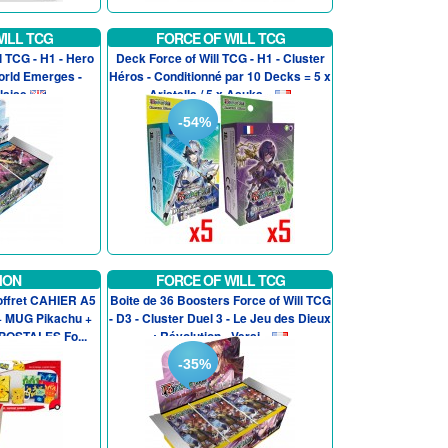
ILL TCG
FORCE OF WILL TCG
l TCG - H1 - Hero
Deck Force of Will TCG - H1 - Cluster
orld Emerges -
Héros - Conditionné par 10 Decks = 5 x
laise
Aristella / 5 x Asuka...
-54%
MON
FORCE OF WILL TCG
offret CAHIER A5
Boite de 36 Boosters Force of Will TCG
 + MUG Pikachu +
- D3 - Cluster Duel 3 - Le Jeu des Dieux
POSTALES Fo...
: Révolution - Versi...
-35%