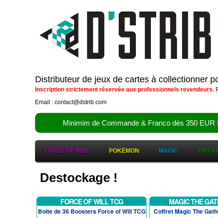
Distributeur de jeux de cartes à collectionner 
Inscription strictement réservée aux professionnels revendeurs.
P
Email : contact@dstrib.com
Minimim de Commande & Franco dès 350 EUR HT (d
FORCE OF WILL
POKÉMON
MAGIC
YU-GI-
Destockage !
FORCE OF WILL TCG
MAGIC THE GAT
Boite de 36 Boosters Force of Will TCG
Coffret Magic The Gath