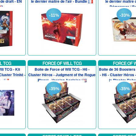
de draft - EN
le dernier maitre de l'air - Bundle
le dernier maitre d
Démarrage / Boi
-11%
-33%
L TCG
FORCE OF WILL TCG
FORCE OF W
ill TCG - Kit
Boite de Force of Will TCG - H6 -
Boite de 36 Boosters 
luster Trinité -
Cluster Héros - Judgment of the Rogue
- H6 - Cluster Héros
..
Planet - Version Anglaise
la Planète Rebell
-35%
-35%