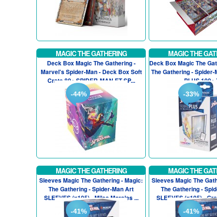
MAGIC THE GATHERING
MAGIC THE GAT
Deck Box Magic The Gathering -
Deck Box Magic The Gath
Marvel's Spider-Man - Deck Box Soft
The Gathering - Spider-
Crate 80+ SPIDER-MAN ET SP...
PLUS 100+ 
-44%
-33%
MAGIC THE GATHERING
MAGIC THE GAT
Sleeves Magic The Gathering - Magic:
Sleeves Magic The Gath
The Gathering - Spider-Man Art
The Gathering - Spi
SLEEVES (x105) - Miles Morales ...
SLEEVES (x105) - Gree
-41%
-41%