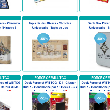
ers - Chronica
Tapis de Jeu Divers - Chronica
Deck Box Diver
 l'Histoire !
Universalis - Tapis de Jeu
Universalis - B
-55%
-50%
L TCG
FORCE OF WILL TCG
FORCE OF W
rce of Will TCG
Deck Force of Will TCG - D1 - Cluster
Deck Force of Will T
e Retour du Jeu
Duel 1 - Conditionné par 10 Decks = 5 x
Duel 1 - Conditionné 
n ...
Contes / 5 x Vilains...
Tales Deck / 5 x
-51%
-51%