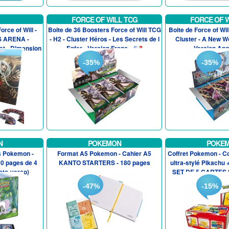
FORCE OF WILL TCG
FORCE OF W
rce of Will -
Boite de 36 Boosters Force of Will TCG
Boite de Force of Wil
 ARENA -
- H2 - Cluster Héros - Les Secrets de l
Cluster - A New W
et - Dimension
Enfer - Version Franc...
Version Ang
-35%
-35%
N
POKEMON
POKE
es Pokemon -
Format A5 Pokemon - Cahier A5
Coffret Pokemon - C
10 pages de 4
KANTO STARTERS - 180 pages
ultra-stylé Pikachu
cto-verso)
SET DE 5 CARTES 
-47%
-15%