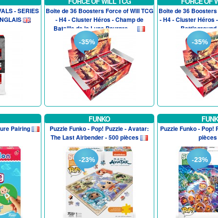
FORCE OF WILL TCG
FORCE OF W
VALS - SERIES
Boite de 36 Boosters Force of Will TCG
Boite de 36 Boosters 
ANGLAIS
- H4 - Cluster Héros - Champ de
- H4 - Cluster Héros
Bataille de la Lune Pourpre -...
Battleground -
-35%
-35%
FUNKO
FUN
ure Pairing
Puzzle Funko - Pop! Puzzle - Avatar:
Puzzle Funko - Pop! P
The Last Airbender - 500 pièces
pièces
-23%
-23%