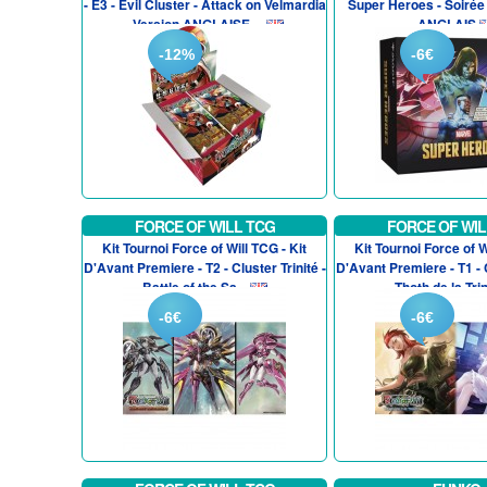
- E3 - Evil Cluster - Attack on Velmardia
Super Heroes - Soirée 
- Version ANGLAISE ...
ANGLAIS
-12%
-6€
FORCE OF WILL TCG
FORCE OF WIL
Kit Tournoi Force of Will TCG - Kit
Kit Tournoi Force of W
D'Avant Premiere - T2 - Cluster Trinité -
D'Avant Premiere - T1 - C
Battle of the Sa...
Thoth de la Trin.
-6€
-6€