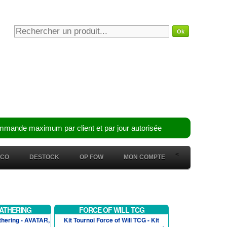
mmande maximum par client et par jour autorisée
<
ÉCO
DESTOCK
OP FOW
MON COMPTE
ATHERING
FORCE OF WILL TCG
thering - AVATAR,
Kit Tournoi Force of Will TCG - Kit