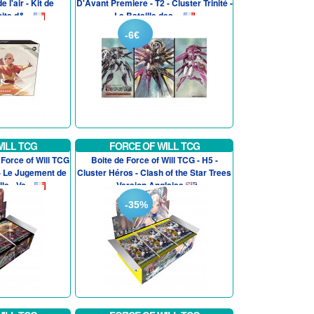
e l'air - Kit de
D'Avant Premiere - T2 - Cluster Trinité -
te d&...
La Bataille des ...
-6€
ILL TCG
FORCE OF WILL TCG
Force of Will TCG
Boite de Force of Will TCG - H5 -
 - Le Jugement de
Cluster Héros - Clash of the Star Trees
e - Ve...
- Version Anglaise
-35%