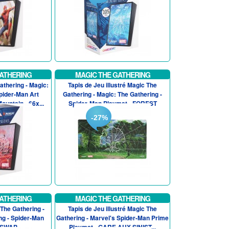
ATHERING
MAGIC THE GATHERING
thering - Magic:
Tapis de Jeu illustré Magic The
pider-Man Art
Gathering - Magic: The Gathering -
untain - 66x...
Spider-Man Playmat - FOREST
-27%
ATHERING
MAGIC THE GATHERING
The Gathering -
Tapis de Jeu illustré Magic The
ng - Spider-Man
Gathering - Marvel's Spider-Man Prime
- SWAP
Playmat - GARE AUX SINIST...