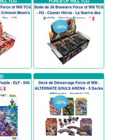
ILL TCG
FORCE OF WILL TCG
Force of Will TCG
Boite de 36 Boosters Force of Will TCG
 - Crimson Moon's
- H3 - Cluster Héros - La Guerre des
 Ver...
Soleils - Version Franca...
-35%
KO
uzzle - ELF - 500
Deck de Démarrage Force of Will -
ALTERNATE SOULS ARENA - 5 Decks
différents - Anglais
-57%