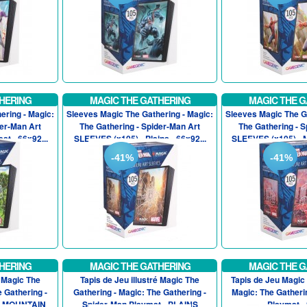
HERING
MAGIC THE GATHERING
MAGIC THE G
ering - Magic:
Sleeves Magic The Gathering - Magic:
Sleeves Magic The Ga
der-Man Art
The Gathering - Spider-Man Art
The Gathering - S
st - 66x92...
SLEEVES (x105) - Plains - 66x92...
SLEEVES (x105) - Mo
-41%
-41%
HERING
MAGIC THE GATHERING
MAGIC THE G
é Magic The
Tapis de Jeu illustré Magic The
Tapis de Jeu Magic 
e Gathering -
Gathering - Magic: The Gathering -
Magic: The Gatheri
 - MOUNTAIN
Spider-Man Playmat - PLAINS
Playmat 