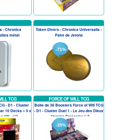
s - Chronica
Token Divers - Chronica Universalis -
oites métal
Paire de Jetons
-71%
ILL TCG
FORCE OF WILL TCG
CG - D1 - Cluster
Boite de 36 Boosters Force of Will TCG
par 10 Decks = 5 x
- D1 - Cluster Duel 1 - Le Jeu des Dieux
 Vill...
- Version Francaise
-35%