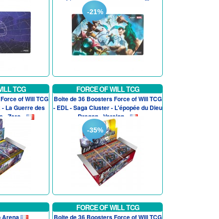
-21%
ILL TCG
FORCE OF WILL TCG
Force of Will TCG
Boite de 36 Boosters Force of Will TCG
2 - La Guerre des
- EDL - Saga Cluster - L'épopée du Dieu
 - Zero...
Dragon - Version...
-35%
FORCE OF WILL TCG
b Arena
Boite de 36 Boosters Force of Will TCG