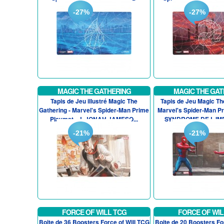
-27%
-27%
MAGIC THE GATHERING
MAGIC THE GAT
Tapis de Jeu illustré Magic The
Tapis de Jeu Magic Th
Gathering - Marvel's Spider-Man Prime
Marvel's Spider-Man Pr
Playmat - J. JONAH JAMESO...
SYNDROME DE L IMP
-21%
-21%
FORCE OF WILL TCG
FORCE OF WIL
Boite de 36 Boosters Force of Will TCG
Boite de 20 Boosters Fo