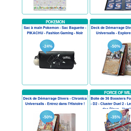
POKEMON
Sac à main Pokemon - Sac Baguette -
Deck de Démarrage Div
PIKACHU - Fashion Gaming - Noir
Universalis - Explorer
-24%
-50%
FORCE OF WIL
Deck de Démarrage Divers - Chronica
Boite de 36 Boosters Fo
Universalis - Entrez dans l'Histoire !
- D2 - Cluster Duel 2 - L
des Dieux - Versio
-50%
-35%