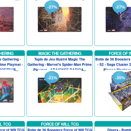
-27%
-27%
HERING
MAGIC THE GATHERING
FORCE OF W
e Gathering -
Tapis de Jeu illustré Magic The
Boite de 36 Boosters 
ime Playmat -
Gathering - Marvel's Spider-Man Prime
- S2 - Saga Cluster 
OSTEUR...
Playmat - ARAIGNEE RADIOA...
Pierres Magiques
-21%
-35%
L TCG
FORCE OF WILL TCG
rce of Will TCG
Boite de 36 Boosters Force of Will TCG
Divers - Bom