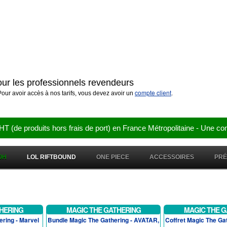
pour les professionnels revendeurs
compte client
our avoir accès à nos tarifs, vous devez avoir un
.
e produits hors frais de port) en France Métropolitaine - Une co
OH
LOL RIFTBOUND
ONE PIECE
ACCESSOIRES
PR
HERING
MAGIC THE GATHERING
MAGIC THE G
ering - Marvel
Bundle Magic The Gathering - AVATAR,
Coffret Magic The Ga