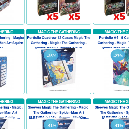
HERING
MAGIC THE GATHERING
MAGIC THE G
ering - Magic:
Portfolio Quadrow 12 Cases Magic The
Portfolio A4 - 9 C
Man Art Squire
Gathering - Magic: The Gathering -
Gathering - Magic: 
XL
Spider-Man 24-Pocket Album
Spider-Man 18-
-35%
-27%
HERING
MAGIC THE GATHERING
MAGIC THE G
ering - Magic:
Sleeves Magic The Gathering - Magic:
Sleeves Magic The Ga
der-Man Art
The Gathering - Spider-Man Art
The Gathering - S
n Goblin -...
SLEEVES (x105) - Venom - 66x92m...
SLEEVES (x105) -
-41%
-41%