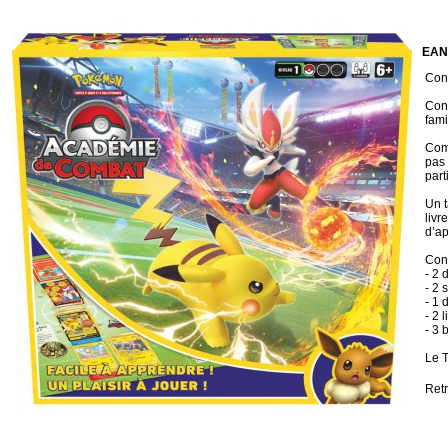
EAN
Cond
Conç
fami
Comp
pas 
part
Un t
livr
d’ap
Con
- 2 
- 2 
- 1 
- 2 
- 3 
Le T
Ret