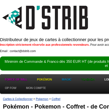
Distributeur de jeux de cartes à collectionner pour les 
Inscription strictement réservée aux professionnels revendeurs.
Pour avoir acc
Email : contact@dstrib.com
Minimim de Commande & Franco dès 350 EUR HT (de produits hor
et
FORCE OF WILL
POKÉMON
MAGIC
YU-GI-OH
LO
OP FOW
MON COMPTE
Cartes à Collectionner
Pokemon
Coffret
>
>
Pokémon - Pokemon - Coffret - de Co