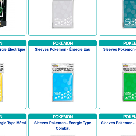
N
POKEMON
POKE
gie Électrique
Sleeves Pokemon - Énergie Eau
Sleeves Pokemon -
N
POKEMON
POKE
gie Type Métal
Sleeves Pokemon - Energie Type
Sleeves Pokemon - 
Combat