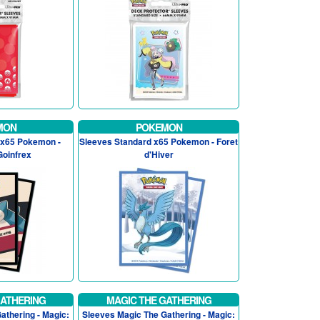
MON
POKEMON
 x65 Pokemon -
Sleeves Standard x65 Pokemon - Foret
Goinfrex
d'Hiver
GATHERING
MAGIC THE GATHERING
athering - Magic:
Sleeves Magic The Gathering - Magic: