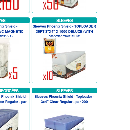
VES
SLEEVES
ix Shield -
Sleeves Phoenix Shield - TOPLOADER
VC MAGNETIC
35PT 3"X4" X 1000 DELUXE (WITH
PT (x5)
PROTECTIVE FILM)
NFORCÉES
SLEEVES
Phoenix Shield -
Sleeves Phoenix Shield - Toploader -
ear Regular - par
3x4" Clear Regular - par 200
0