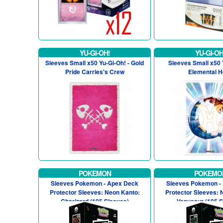
YU-GI-OH!
YU-GI-OH
Sleeves Small x50 Yu-Gi-Oh! - Gold
Sleeves Small x50 
Pride Carries's Crew
Elemental H
POKEMON
POKEMO
Sleeves Pokemon - Apex Deck
Sleeves Pokemon -
Protector Sleeves: Neon Kanto:
Protector Sleeves: 
Charizard (105 Sleeves)
Venusaur (105 S