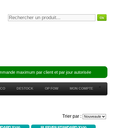
mmande maximum par client et par jour autorisée
<
ÉCO
DESTOCK
OP FOW
MON COMPTE
Trier par :
NDARD X100
SLEEVES STANDARD X100