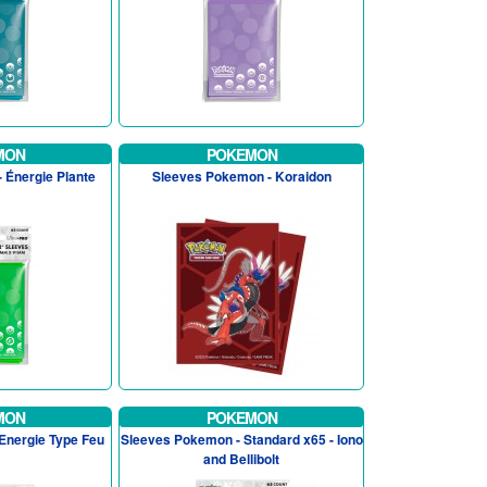
MON
POKEMON
 Énergie Plante
Sleeves Pokemon - Koraidon
MON
POKEMON
Energie Type Feu
Sleeves Pokemon - Standard x65 - Iono
and Bellibolt