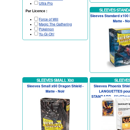
Ultra Pro
SLEEVES STAND
Par Licence :
Sleeves Standard x100 
Force of Will
Matte - No
Magic The Gathering
Pokémon
Yu-Gi-Oh!
SLEEVES SMALL X60
SLEEVE
Sleeves Small x60 Dragon Shield -
Sleeves Phoenix Shie
Matte - Noir
LANGUETTES pou
STANDARD - 66x92mm 
(x100)