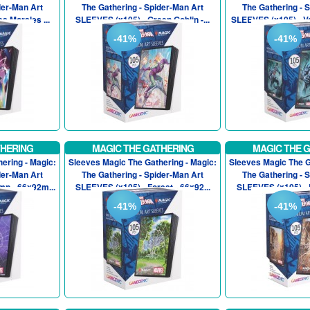
der-Man Art
The Gathering - Spider-Man Art
The Gathering - 
s Morales ...
SLEEVES (x105) - Green Goblin -...
SLEEVES (x105) - V
-41%
-41%
THERING
MAGIC THE GATHERING
MAGIC THE 
ering - Magic:
Sleeves Magic The Gathering - Magic:
Sleeves Magic The G
der-Man Art
The Gathering - Spider-Man Art
The Gathering - 
p - 66x92m...
SLEEVES (x105) - Forest - 66x92...
SLEEVES (x105) - P
-41%
-41%