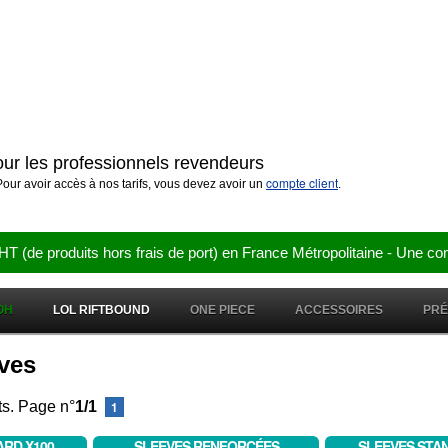
pour les professionnels revendeurs
compte client
our avoir accès à nos tarifs, vous devez avoir un
.
e produits hors frais de port) en France Métropolitaine - Une co
OH
LOL RIFTBOUND
ONE PIECE
ACCESSOIRES
PR
eves
ts. Page n°
1/1
1
ARD X100
SLEEVES RENFORCÉES
SLEEVES STA