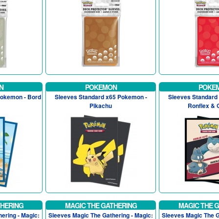
N
POKEMON
POKE
Pokemon - Bord
Sleeves Standard x65 Pokemon -
Sleeves Standard
Pikachu
Ronflex & 
THERING
MAGIC THE GATHERING
MAGIC THE 
ering - Magic:
Sleeves Magic The Gathering - Magic:
Sleeves Magic The G