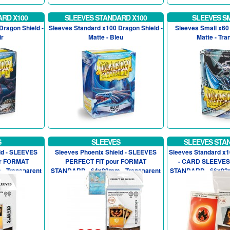
ARD X100
SLEEVES STANDARD X100
SLEEVES S
Dragon Shield -
Sleeves Standard x100 Dragon Shield -
Sleeves Small x60 
ir
Matte - Bleu
Matte - Tra
S
SLEEVES
SLEEVES STA
ld - SLEEVES
Sleeves Phoenix Shield - SLEEVES
Sleeves Standard x1
r FORMAT
PERFECT FIT pour FORMAT
- CARD SLEEVES
- Transparent
STANDARD - 64x89mm - Transparent
STANDARD - 66x92m
(x200)
(x1..