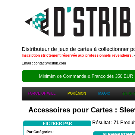
Distributeur de jeux de cartes à collectionner 
Inscription strictement réservée aux professionnels revendeurs.
P
Email : contact@dstrib.com
Minimim de Commande & Franco dès 350 EUR HT (d
FORCE OF WILL
POKÉMON
MAGIC
YU-GI-
Accessoires pour Cartes : Sle
Résultat :
71
Produi
FILTRER PAR
Par Catégories :
SLEEVES STAND