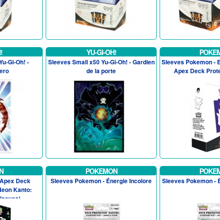
!
YU-GI-OH!
POKE
Yu-Gi-Oh! -
Sleeves Small x50 Yu-Gi-Oh! - Gardien
Sleeves Pokemon - E
ero
de la porte
Apex Deck Prote
N
POKEMON
POKE
 Apex Deck
Sleeves Pokemon - Énergie Incolore
Sleeves Pokemon - É
Neon Kanto:
leeves)