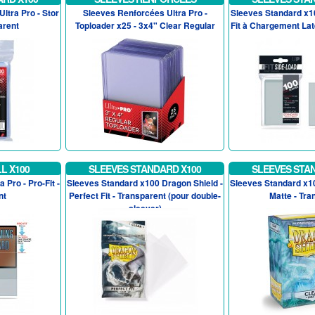
ltra Pro - Stor
Sleeves Renforcées Ultra Pro -
Sleeves Standard x10
arent
Toploader x25 - 3x4" Clear Regular
Fit à Chargement Lat
L X100
SLEEVES STANDARD X100
SLEEVES STA
 Pro - Pro-Fit -
Sleeves Standard x100 Dragon Shield -
Sleeves Standard x10
nt
Perfect Fit - Transparent (pour double-
Matte - Tra
sleever)