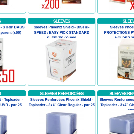
S
SLEEVES
SLEE
d - STRIP BAGS
Sleeves Phoenix Shield - DISTRI-
Sleeves Phoen
sparent (x50)
SPEED / EASY PICK STANDARD
PROTECTIONS P
SLEEVES (X1000
HOLDER 35
S
SLEEVES RENFORCÉES
SLEEVES RE
 - Toploader -
Sleeves Renforcées Phoenix Shield -
Sleeves Renforcées 
UVR - par 25
Toploader - 3x4" Clear Regular - par 25
Toploader - 3x4" Cl
10