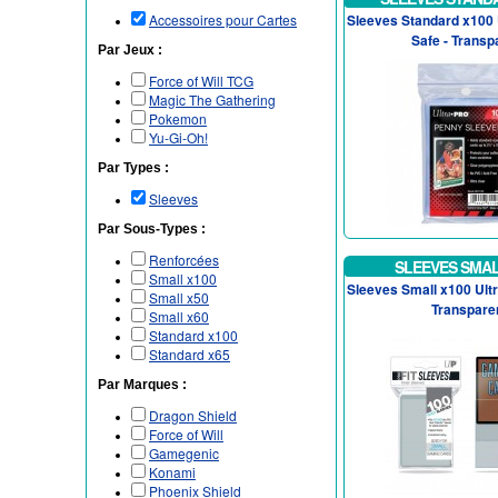
Accessoires pour Cartes
Sleeves Standard x100 U
Safe - Transp
Par Jeux :
Force of Will TCG
Magic The Gathering
Pokemon
Yu-Gi-Oh!
Par Types :
Sleeves
Par Sous-Types :
Renforcées
SLEEVES SMAL
Small x100
Sleeves Small x100 Ultra
Small x50
Transpare
Small x60
Standard x100
Standard x65
Par Marques :
Dragon Shield
Force of Will
Gamegenic
Konami
Phoenix Shield