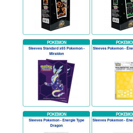
POKEMON
POKEMO
Sleeves Standard x65 Pokemon -
Sleeves Pokemon - Éner
Miraidon
POKEMON
POKEMO
Sleeves Pokemon - Energie Type
Sleeves Pokemon - Ener
Dragon