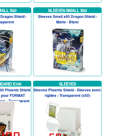
MALL X60
SLEEVES SMALL X60
Dragon Shield -
Sleeves Small x60 Dragon Shield -
nsparent
Matte - Blanc
NDARD X100
SLEEVES
00 Phoenix Shield
Sleeves Phoenix Shield - Sleeves semi-
 pour FORMAT
rigides - Transparent (x50)
m - Transparent
.