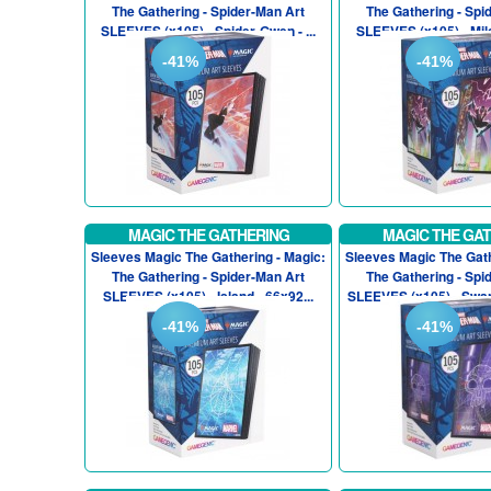
The Gathering - Spider-Man Art
The Gathering - Spi
SLEEVES (x105) - Spider-Gwen - ...
SLEEVES (x105) - Mile
-41%
-41%
MAGIC THE GATHERING
MAGIC THE GA
Sleeves Magic The Gathering - Magic:
Sleeves Magic The Gath
The Gathering - Spider-Man Art
The Gathering - Spi
SLEEVES (x105) - Island - 66x92...
SLEEVES (x105) - Swam
-41%
-41%