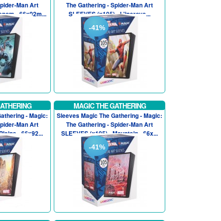
Spider-Man Art
The Gathering - Spider-Man Art
enom - 66x92m...
SLEEVES (x105) - L'incroya...
-41%
GATHERING
MAGIC THE GATHERING
athering - Magic:
Sleeves Magic The Gathering - Magic:
Spider-Man Art
The Gathering - Spider-Man Art
lains - 66x92...
SLEEVES (x105) - Mountain - 66x...
-41%