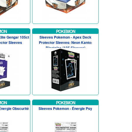
MON
POKEMON
lite Gengar 105ct
Sleeves Pokemon - Apex Deck
ctor Sleeves
Protector Sleeves: Neon Kanto:
Blastoise (105 Sleeves)
MON
POKEMON
nergie Obscurité
Sleeves Pokemon - Énergie Psy