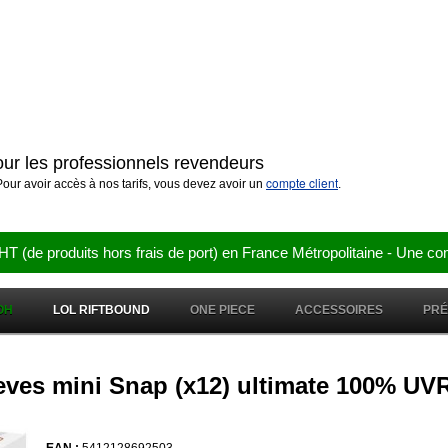
pour les professionnels revendeurs
compte client
our avoir accès à nos tarifs, vous devez avoir un
.
e produits hors frais de port) en France Métropolitaine - Une co
OH
LOL RIFTBOUND
ONE PIECE
ACCESSOIRES
PR
eeves mini Snap (x12) ultimate 100% UV