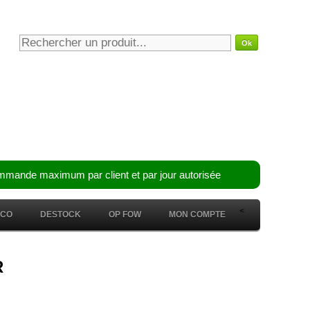
mmande maximum par client et par jour autorisée
<
ÉCO
DESTOCK
OP FOW
MON COMPTE
R