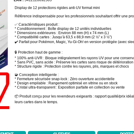
EAN :
5412128692503
Display de 12 protections rigides anti-UV format mini
Référence indispensable pour les professionnels souhaitant offrir une pro
✅ Caractéristiques produit :
* Conditionnement : Boîte display de 12 unités individuelles
* Dimensions extérieures : Environ 88 mm (H) x 74 mm (L)
* Compatibilité cartes : Jusqu’à 63,5 x 88,9 mm (2 ½” x 3 ½”)
✔️ Parfait pour Pokémon, Magic, Yu-Gi-Oh! en version protégée (avec sle
🔒 Protection haut de gamme :
* 100% anti-UVR : Bloque intégralement les rayons UV pour une conserv
* Sans PVC, sans acide : Préserve les cartes sans risque de détérioratio
* Structure rigide : Protection contre les rayures, plis, marques et chocs
🧩 Conception intelligente :
* Fermeture sécurisée snap-lock : Zéro ouverture accidentelle
* Design empilable : Rangement optimisé en vitrine ou en stock
* Cristal ultra-transparent : Exposition parfaite en collection ou vente
📦 Produit conçu pour les revendeurs exigeants : rapport qualité/prix idéal
leurs cartes dans le temps.