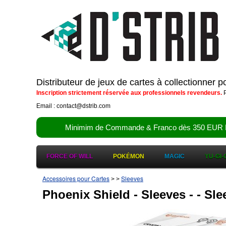
Distributeur de jeux de cartes à collectionner 
Inscription strictement réservée aux professionnels revendeurs.
P
Email : contact@dstrib.com
Minimim de Commande & Franco dès 350 EUR HT (d
FORCE OF WILL
POKÉMON
MAGIC
YU-GI-
Accessoires pour Cartes
Sleeves
>
>
Phoenix Shield - Sleeves - - Sl