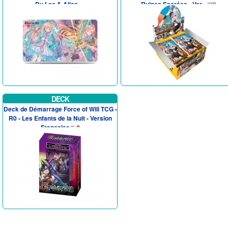
Du Lac & Alice, ...
Ruines Sacrées - Ver...
DECK
Deck de Démarrage Force of Will TCG -
R0 - Les Enfants de la Nuit - Version
Francaise