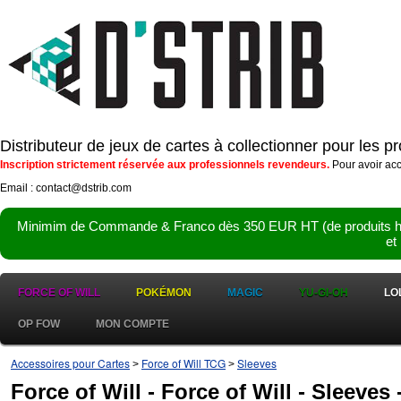
Distributeur de jeux de cartes à collectionner pour les 
Inscription strictement réservée aux professionnels revendeurs.
Pour avoir acc
Email : contact@dstrib.com
Minimim de Commande & Franco dès 350 EUR HT (de produits hor
et
FORCE OF WILL
POKÉMON
MAGIC
YU-GI-OH
LO
OP FOW
MON COMPTE
Accessoires pour Cartes
Force of Will TCG
Sleeves
>
>
Force of Will - Force of Will - Sleeves