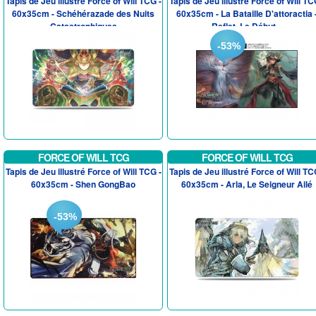
Tapis de Jeu illustré Force of Will TCG -
Tapis de Jeu illustré Force of Will TC
60x35cm - Schéhérazade des Nuits
60x35cm - La Bataille D'attoractia 
Catastrophiques
Reflet, Le Début...
-53%
FORCE OF WILL TCG
FORCE OF WILL TCG
Tapis de Jeu illustré Force of Will TCG -
Tapis de Jeu illustré Force of Will TC
60x35cm - Shen GongBao
60x35cm - Arla, Le Seigneur Ailé
-53%