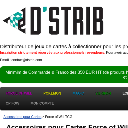
Distributeur de jeux de cartes à collectionner pour les 
Inscription strictement réservée aux professionnels revendeurs.
Pour avoir acc
Email : contact@dstrib.com
Minimim de Commande & Franco dès 350 EUR HT (de produits hor
et
FORCE OF WILL
POKÉMON
MAGIC
YU-GI-OH
LO
OP FOW
MON COMPTE
Accessoires pour Cartes
> Force of Will TCG
Accessoires pour Cartes Force of Wi