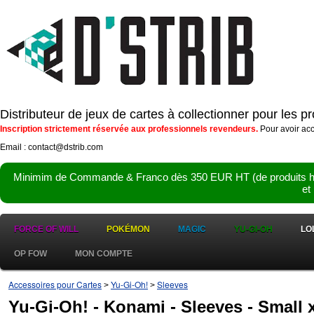
Distributeur de jeux de cartes à collectionner pour les 
Inscription strictement réservée aux professionnels revendeurs.
Pour avoir acc
Email : contact@dstrib.com
Minimim de Commande & Franco dès 350 EUR HT (de produits hor
et
FORCE OF WILL
POKÉMON
MAGIC
YU-GI-OH
LO
OP FOW
MON COMPTE
Accessoires pour Cartes
Yu-Gi-Oh!
Sleeves
>
>
Yu-Gi-Oh! - Konami - Sleeves - Small x