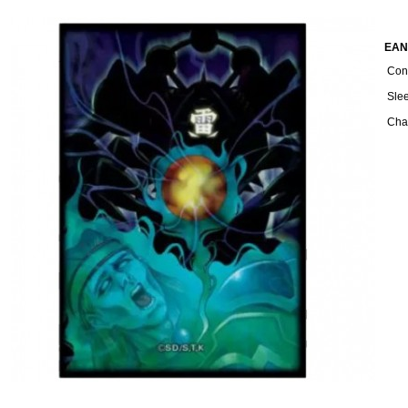
EAN
Cond
Slee
Chaq