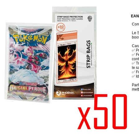
EAN
Cond
Le S
boos
Cara
✅ Pr
✅ Fe
con
✅ Tr
le s
✅ Fo
✅ Id
Parf
mett