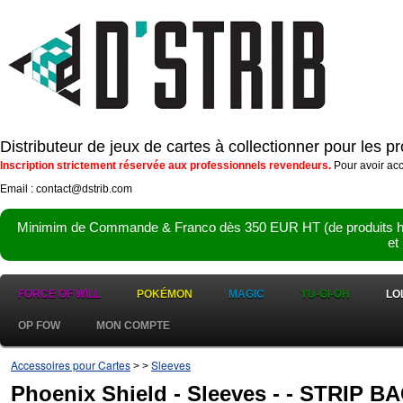
Distributeur de jeux de cartes à collectionner pour les 
Inscription strictement réservée aux professionnels revendeurs.
Pour avoir acc
Email : contact@dstrib.com
Minimim de Commande & Franco dès 350 EUR HT (de produits hor
et
FORCE OF WILL
POKÉMON
MAGIC
YU-GI-OH
LO
OP FOW
MON COMPTE
Accessoires pour Cartes
Sleeves
>
>
Phoenix Shield - Sleeves - - STRIP BA