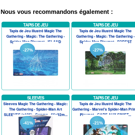
Nous vous recommandons également :
TAPIS DE JEU
TAPIS DE JEU
Tapis de Jeu illustré Magic The
Tapis de Jeu illustré Magic The
Gathering - Magic: The Gathering -
Gathering - Magic: The Gathering -
Spider-Man Playmat - ISLAND
Spider-Man Playmat - FOREST
-27%
-27%
SLEEVES
TAPIS DE JEU
Sleeves Magic The Gathering - Magic:
Tapis de Jeu illustré Magic The
The Gathering - Spider-Man Art
Gathering - Marvel's Spider-Man Pr
SLEEVES (x105) - Swamp - 66x92m...
Playmat - GARE AUX SINIST...
-41%
-21%