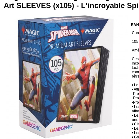
Art SLEEVES (x105) - L'incroyable S
EAN
Cond
105
Amél
Ces 
inco
tact
comp
rétr
• Le
• At
-Pro
-Pro
-Pro
• Le
attr
• Le
une
• Cl
• Le
• Le
• Gr