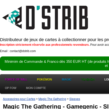
Distributeur de jeux de cartes à collectionner pour les 
Inscription strictement réservée aux professionnels revendeurs.
Pour avoir acc
Email : contact@dstrib.com
Minimim de Commande & Franco dès 350 EUR HT (de produits hor
et
FORCE OF WILL
POKÉMON
MAGIC
YU-GI-OH
LO
OP FOW
MON COMPTE
Accessoires pour Cartes
Magic The Gathering
Sleeves
>
>
Magic The Gathering - Gamegenic - Sl