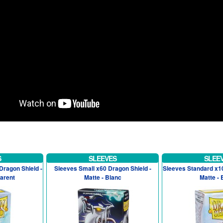
S
SLEEVES
SLEE
Dragon Shield -
Sleeves Small x60 Dragon Shield -
Sleeves Standard x10
parent
Matte - Blanc
Matte - 