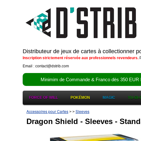
Distributeur de jeux de cartes à collectionner 
Inscription strictement réservée aux professionnels revendeurs.
P
Email : contact@dstrib.com
Minimim de Commande & Franco dès 350 EUR HT (d
FORCE OF WILL
POKÉMON
MAGIC
YU-GI-
Accessoires pour Cartes
Sleeves
>
>
Dragon Shield - Sleeves - Standa