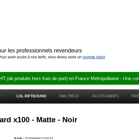
pour les professionnels revendeurs
compte client
our avoir accès à nos tarifs, vous devez avoir un
.
e produits hors frais de port) en France Métropolitaine - Une co
OH
LOL RIFTBOUND
ONE PIECE
ACCESSOIRES
PR
rd x100 - Matte - Noir