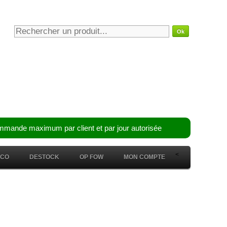
mmande maximum par client et par jour autorisée
<
ÉCO
DESTOCK
OP FOW
MON COMPTE