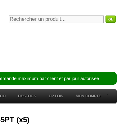
mmande maximum par client et par jour autorisée
<
ÉCO
DESTOCK
OP FOW
MON COMPTE
5PT (x5)