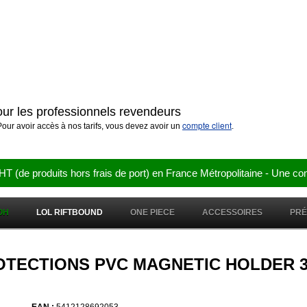
pour les professionnels revendeurs
compte client
our avoir accès à nos tarifs, vous devez avoir un
.
e produits hors frais de port) en France Métropolitaine - Une co
OH
LOL RIFTBOUND
ONE PIECE
ACCESSOIRES
PR
 PROTECTIONS PVC MAGNETIC HOLDER 3