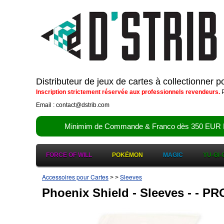
Distributeur de jeux de cartes à collectionner 
Inscription strictement réservée aux professionnels revendeurs.
P
Email : contact@dstrib.com
Minimim de Commande & Franco dès 350 EUR HT (d
FORCE OF WILL
POKÉMON
MAGIC
YU-GI-
Accessoires pour Cartes
Sleeves
>
>
Phoenix Shield - Sleeves - -