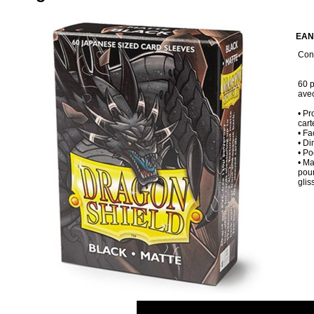
EAN
Cond
60 p
avec
• Pr
car
• Fa
• D
• Po
• Ma
pour
glis