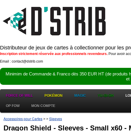
Distributeur de jeux de cartes à collectionner pour les 
Inscription strictement réservée aux professionnels revendeurs.
Pour avoir acc
Email : contact@dstrib.com
Minimim de Commande & Franco dès 350 EUR HT (de produits hor
et
FORCE OF WILL
POKÉMON
MAGIC
YU-GI-OH
LO
OP FOW
MON COMPTE
Accessoires pour Cartes
Sleeves
>
>
Dragon Shield - Sleeves - Small x60 - 