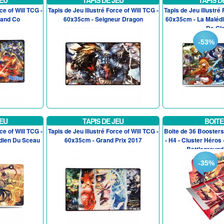
JEU
TAPIS DE JEU
TAPIS D
ce of Will TCG -
Tapis de Jeu illustré Force of Will TCG -
Tapis de Jeu illustré 
 and Co
60x35cm - Seigneur Dragon
60x35cm - La Malédi
De Gl
-53%
JEU
TAPIS DE JEU
BOITE
ce of Will TCG -
Tapis de Jeu illustré Force of Will TCG -
Boite de 36 Boosters
rdien Du Sceau
60x35cm - Grand Prix 2017
- H4 - Cluster Héros
Battleground -
-35%