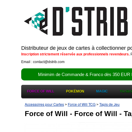
Distributeur de jeux de cartes à collectionner 
Inscription strictement réservée aux professionnels revendeurs.
P
Email : contact@dstrib.com
Minimim de Commande & Franco dès 350 EUR HT (d
FORCE OF WILL
POKÉMON
MAGIC
YU-GI-
Accessoires pour Cartes
Force of Will TCG
Tapis de Jeu
>
>
Force of Will - Force of Will - T