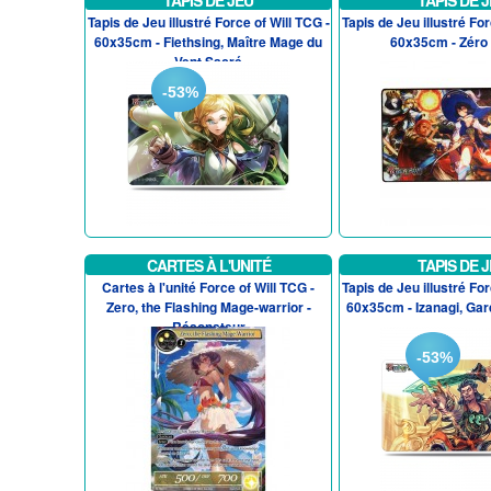
TAPIS DE JEU
TAPIS DE 
Tapis de Jeu illustré Force of Will TCG -
Tapis de Jeu illustré For
60x35cm - Fiethsing, Maître Mage du
60x35cm - Zéro
Vent Sacré
-53%
CARTES À L'UNITÉ
TAPIS DE 
Cartes à l'unité Force of Will TCG -
Tapis de Jeu illustré For
Zero, the Flashing Mage-warrior -
60x35cm - Izanagi, Ga
Résonateur
-53%