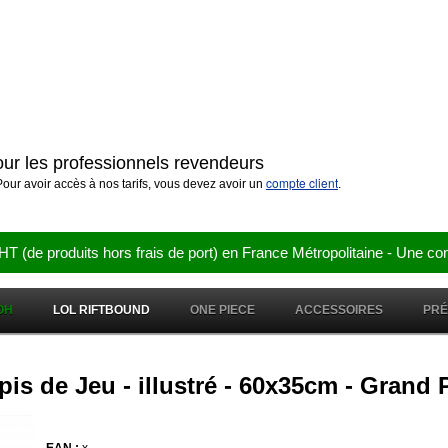
pour les professionnels revendeurs
compte client
our avoir accès à nos tarifs, vous devez avoir un
.
e produits hors frais de port) en France Métropolitaine - Une co
OH
LOL RIFTBOUND
ONE PIECE
ACCESSOIRES
PR
apis de Jeu - illustré - 60x35cm - Grand 