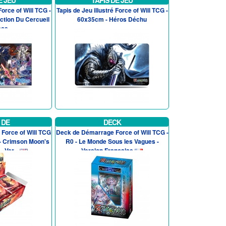
E JEU
TAPIS DE JEU
Force of Will TCG -
Tapis de Jeu illustré Force of Will TCG -
ction Du Cercueil
60x35cm - Héros Déchu
ace
 DE
DECK
 Force of Will TCG
Deck de Démarrage Force of Will TCG -
 - Crimson Moon's
R0 - Le Monde Sous les Vagues -
 Ver...
Version Francaise