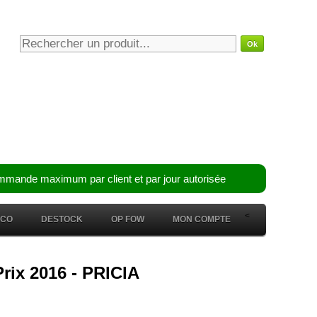
mmande maximum par client et par jour autorisée
<
ÉCO
DESTOCK
OP FOW
MON COMPTE
Prix 2016 - PRICIA