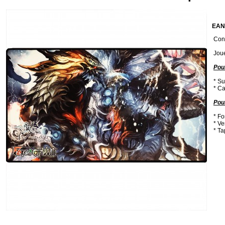
EAN
Cond
Jou
Pour
* Su
* Ca
Pou
* Fo
* Ve
* Ta