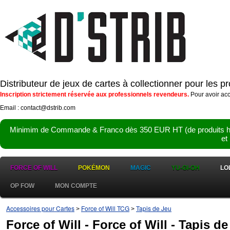
Distributeur de jeux de cartes à collectionner pour les 
Inscription strictement réservée aux professionnels revendeurs.
Pour avoir acc
Email : contact@dstrib.com
Minimim de Commande & Franco dès 350 EUR HT (de produits hor
et
FORCE OF WILL
POKÉMON
MAGIC
YU-GI-OH
LO
OP FOW
MON COMPTE
Accessoires pour Cartes
Force of Will TCG
Tapis de Jeu
>
>
Force of Will - Force of Will - Tapis d