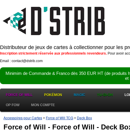
Distributeur de jeux de cartes à collectionner pour les 
Inscription strictement réservée aux professionnels revendeurs.
Pour avoir acc
Email : contact@dstrib.com
Minimim de Commande & Franco dès 350 EUR HT (de produits hor
et
FORCE OF WILL
POKÉMON
MAGIC
YU-GI-OH
LO
OP FOW
MON COMPTE
Accessoires pour Cartes
Force of Will TCG
Deck Box
>
>
Force of Will - Force of Will - Deck B