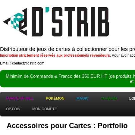
Distributeur de jeux de cartes à collectionner pour les 
Inscription strictement réservée aux professionnels revendeurs.
Pour avoir acc
Email : contact@dstrib.com
Minimim de Commande & Franco dès 350 EUR HT (de produits hor
et
FORCE OF WILL
POKÉMON
MAGIC
YU-GI-OH
LO
OP FOW
MON COMPTE
Accessoires pour Cartes : Portfolio