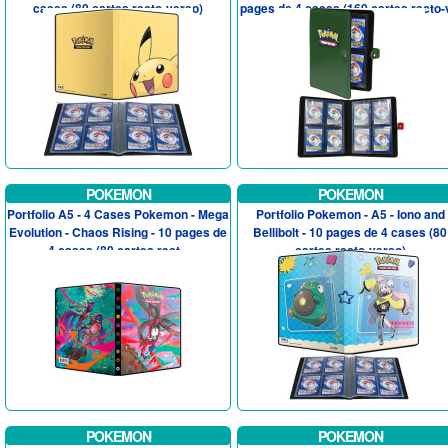
cases (80 cartes recto-verso)
pages de 4 cases (160 cartes recto-v
POKEMON
POKEMON
Portfolio A5 - 4 Cases Pokemon - Mega
Portfolio Pokemon - A5 - Iono and
Evolution - Chaos Rising - 10 pages de
Bellibolt - 10 pages de 4 cases (80
4 cases (80 cartes rect...
cartes recto-verso)
POKEMON
POKEMON