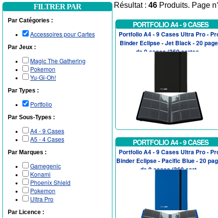
Résultat :
46
Produits. Page n
FILTRER PAR
Par Catégories :
PORTFOLIO A4 - 9 CASES
Accessoires pour Cartes
Portfolio A4 - 9 Cases Ultra Pro - Pr
Binder Eclipse - Jet Black - 20 pag
Par Jeux :
de 9 cases (360 cartes ...
Magic The Gathering
Pokemon
Yu-Gi-Oh!
Par Types :
Portfolio
Par Sous-Types :
A4 - 9 Cases
A5 - 4 Cases
PORTFOLIO A4 - 9 CASES
Portfolio A4 - 9 Cases Ultra Pro - Pr
Par Marques :
Binder Eclipse - Pacific Blue - 20 pa
Gamegenic
de 9 cases (360 cart...
Konami
Phoenix Shield
Pokemon
Ultra Pro
Par Licence :