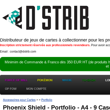
Distributeur de jeux de cartes à collectionner pour les 
Inscription strictement réservée aux professionnels revendeurs.
Pour avoir acc
Email : contact@dstrib.com
Minimim de Commande & Franco dès 350 EUR HT (de produits hor
et
FORCE OF WILL
POKÉMON
MAGIC
YU-GI-OH
LO
OP FOW
MON COMPTE
Accessoires pour Cartes
Portfolio
>
>
Phoenix Shield - Portfolio - A4 - 9 Ca