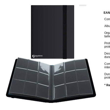
EAN
Cond
Alb
Orga
tail
Prot
prot
Desi
dura
Comp
int
Dura
prot
* R