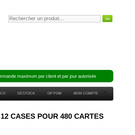
mmande maximum par client et par jour autorisée
<
ÉCO
DESTOCK
OP FOW
MON COMPTE
ER 12 CASES POUR 480 CARTES