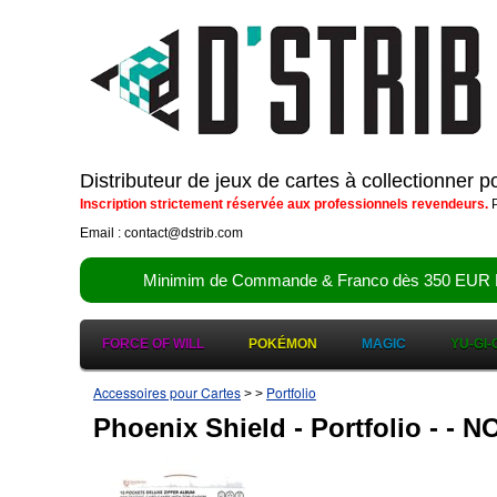
Distributeur de jeux de cartes à collectionner 
Inscription strictement réservée aux professionnels revendeurs.
P
Email : contact@dstrib.com
Minimim de Commande & Franco dès 350 EUR HT (d
FORCE OF WILL
POKÉMON
MAGIC
YU-GI-
Accessoires pour Cartes
Portfolio
>
>
Phoenix Shield - Portfolio -