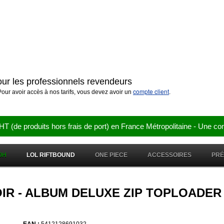
pour les professionnels revendeurs
compte client
our avoir accès à nos tarifs, vous devez avoir un
.
e produits hors frais de port) en France Métropolitaine - Une co
OH
LOL RIFTBOUND
ONE PIECE
ACCESSOIRES
PR
 - NOIR - ALBUM DELUXE ZIP TOPLOAD