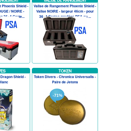
RANGEMENT
VALISE DE RANGEMENT
 Phoenix Shield -
Valise de Rangement Phoenix Shield -
OUGE / NOIRE -
Valise NOIRE - largeur 46cm - pour
r 36+4 Carte...
36+4 Cartes gradées PSA ou ...
VES
TOKEN
Dragon Shield -
Token Divers - Chronica Universalis -
Blanc
Paire de Jetons
-71%