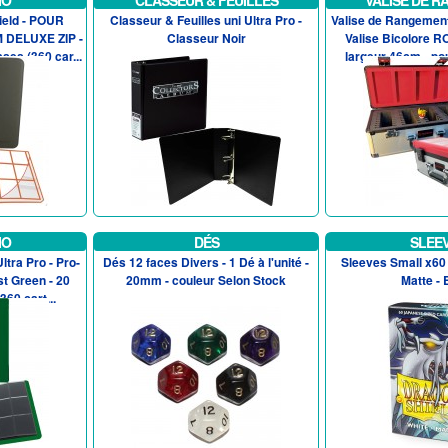
IO
CLASSEUR & FEUILLES
VALISE DE 
hield - POUR
Classeur & Feuilles uni Ultra Pro -
Valise de Rangement
DELUXE ZIP -
Classeur Noir
Valise Bicolore R
ses (360 car...
largeur 46cm - pou
IO
DÉS
SLEE
ltra Pro - Pro-
Dés 12 faces Divers - 1 Dé à l'unité -
Sleeves Small x60 
st Green - 20
20mm - couleur Selon Stock
Matte - 
60 cart...