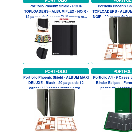
PORTFOLIO
PORTFOL
Portfolio Phoenix Shield - POUR
Portfolio Phoenix S
TOPLOADERS - ALBUM FLEX - NOIR -
TOPLOADERS - ALBUM 
12 pages de 9 cases (216 cartes re...
NOIR - 20 pages de 9 ca
PORTFOLIO
PORTFOL
Portfolio Phoenix Shield - ALBUM MAXI
Portfolio A4 - 9 Cases U
DELUXE - Black - 20 pages de 12
Binder Eclipse - Fore
cases (480 cartes recto-verso...
pages de 9 cases (3