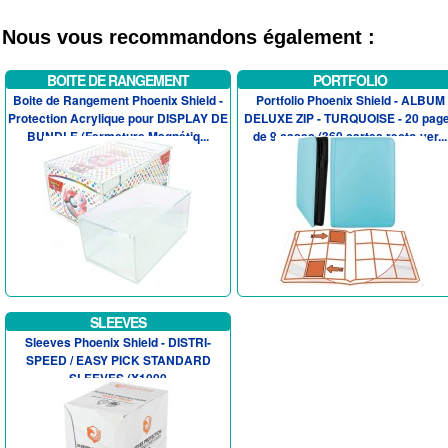
Nous vous recommandons également :
BOITE DE RANGEMENT
PORTFOLIO
Boite de Rangement Phoenix Shield -
Portfolio Phoenix Shield - ALBUM
Protection Acrylique pour DISPLAY DE
DELUXE ZIP - TURQUOISE - 20 pag
BUNDLE (Fermeture Magnétiq...
de 9 cases (360 cartes recto-ver...
SLEEVES
Sleeves Phoenix Shield - DISTRI-
SPEED / EASY PICK STANDARD
SLEEVES (X1000