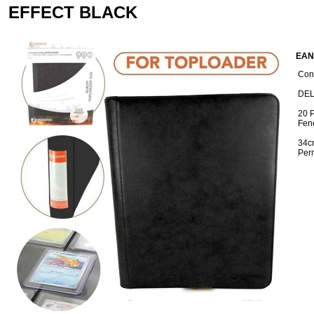
EFFECT BLACK
EAN
Cond
DEL
20 
Fenê
34c
Perm