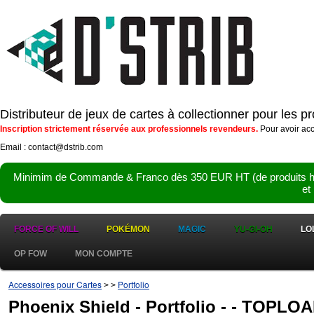
Distributeur de jeux de cartes à collectionner pour les 
Inscription strictement réservée aux professionnels revendeurs.
Pour avoir acc
Email : contact@dstrib.com
Minimim de Commande & Franco dès 350 EUR HT (de produits hor
et
FORCE OF WILL
POKÉMON
MAGIC
YU-GI-OH
LO
OP FOW
MON COMPTE
Accessoires pour Cartes
Portfolio
>
>
Phoenix Shield - Portfolio - - TOP