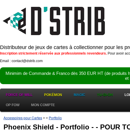
Distributeur de jeux de cartes à collectionner pour les 
Inscription strictement réservée aux professionnels revendeurs.
Pour avoir acc
Email : contact@dstrib.com
Minimim de Commande & Franco dès 350 EUR HT (de produits hor
et
FORCE OF WILL
POKÉMON
MAGIC
YU-GI-OH
LO
OP FOW
MON COMPTE
Accessoires pour Cartes
Portfolio
>
>
Phoenix Shield - Portfolio - - POUR