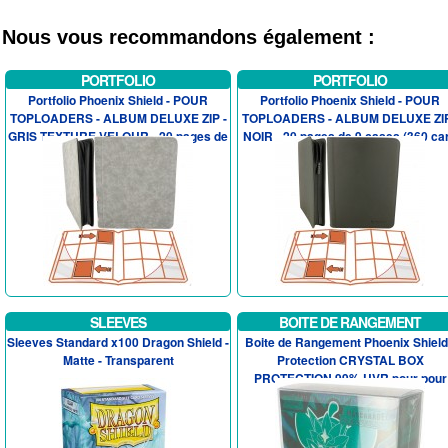
Nous vous recommandons également :
PORTFOLIO
PORTFOLIO
Portfolio Phoenix Shield - POUR
Portfolio Phoenix Shield - POUR
TOPLOADERS - ALBUM DELUXE ZIP -
TOPLOADERS - ALBUM DELUXE ZIP
GRIS TEXTURE VELOUR - 20 pages de
NOIR - 20 pages de 9 cases (360 car.
9...
SLEEVES
BOITE DE RANGEMENT
Sleeves Standard x100 Dragon Shield -
Boite de Rangement Phoenix Shield
Matte - Transparent
Protection CRYSTAL BOX
PROTECTION 99% UVR pour pour
Coffret Dr...