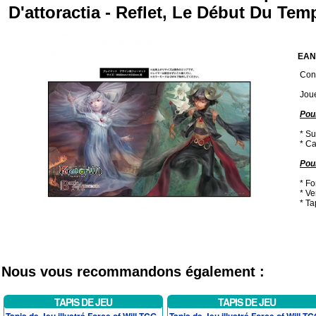
D'attoractia - Reflet, Le Début Du Te
EAN
Cond
Jou
Pour
* Su
* Ca
Pou
* Fo
* Ve
* Ta
Nous vous recommandons également :
TAPIS DE JEU
TAPIS DE JEU