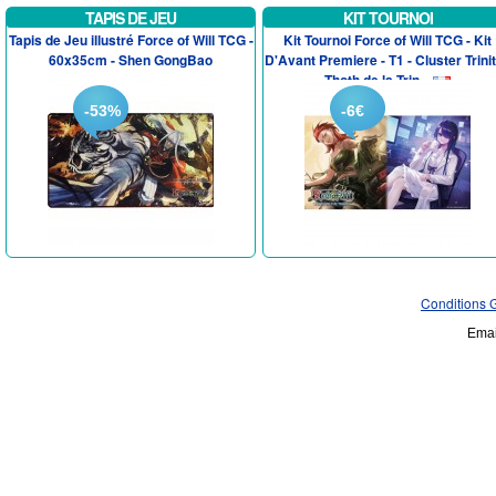
TAPIS DE JEU
KIT TOURNOI
Tapis de Jeu illustré Force of Will TCG -
Kit Tournoi Force of Will TCG - Kit
60x35cm - Shen GongBao
D'Avant Premiere - T1 - Cluster Trinit
Thoth de la Trin...
-53%
-6€
Conditions 
Emai