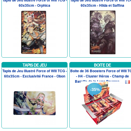
Tapis de Jeu illustré Force of Will TCG -
Tapis de Jeu illustré Force of Will TC
60x35cm - Orphica
60x35cm - Hilda et Saffina
TAPIS DE JEU
BOITE DE
Tapis de Jeu illustré Force of Will TCG -
Boite de 36 Boosters Force of Will 
60x35cm - Exclusivité France - Obon
- H4 - Cluster Héros - Champ de
Bataille de la Lune Pourpre -...
-35%