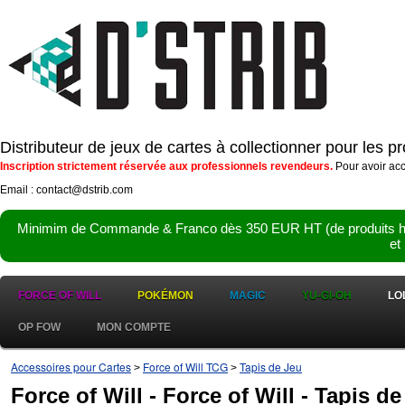
Distributeur de jeux de cartes à collectionner pour les 
Inscription strictement réservée aux professionnels revendeurs.
Pour avoir acc
Email : contact@dstrib.com
Minimim de Commande & Franco dès 350 EUR HT (de produits hor
et
FORCE OF WILL
POKÉMON
MAGIC
YU-GI-OH
LO
OP FOW
MON COMPTE
Accessoires pour Cartes
Force of Will TCG
Tapis de Jeu
>
>
Force of Will - Force of Will - Tapis de