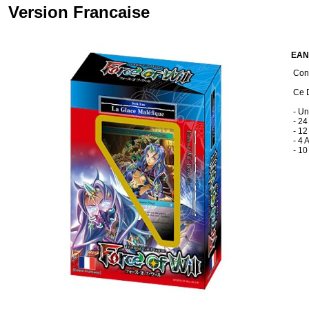
Version Francaise
EAN
Cond
Ce D
- Un
- 2
- 12
- 4 
- 10