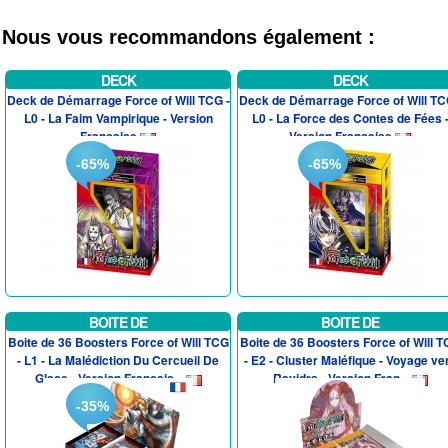
Nous vous recommandons également :
DECK
DECK
Deck de Démarrage Force of Will TCG -
Deck de Démarrage Force of Will TC
L0 - La Faim Vampirique - Version
L0 - La Force des Contes de Fées 
Francaise
Version Francaise
-65%
-65%
BOITE DE
BOITE DE
Boite de 36 Boosters Force of Will TCG
Boite de 36 Boosters Force of Will 
- L1 - La Malédiction Du Cercueil De
- E2 - Cluster Maléfique - Voyage ve
Glace - Version Francais...
Ravidra - Version Fran...
-35%