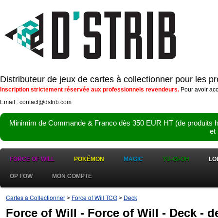
Distributeur de jeux de cartes à collectionner pour les 
Inscription strictement réservée aux professionnels revendeurs.
Pour avoir acc
Email : contact@dstrib.com
Minimim de Commande & Franco dès 350 EUR HT (de produits hor
et
FORCE OF WILL
POKÉMON
MAGIC
YU-GI-OH
LO
OP FOW
MON COMPTE
Cartes à Collectionner
Force of Will TCG
Deck
>
>
Force of Will - Force of Will - Deck - 