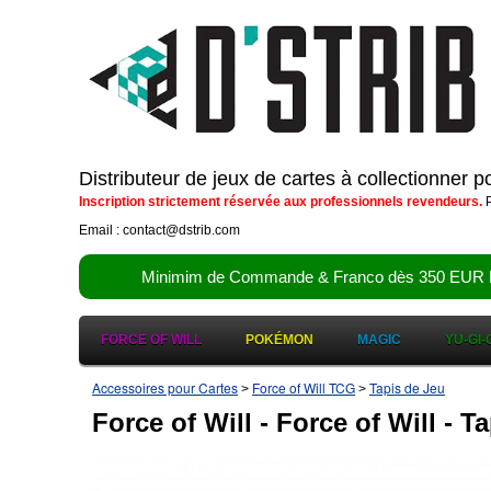
Distributeur de jeux de cartes à collectionner 
Inscription strictement réservée aux professionnels revendeurs.
P
Email : contact@dstrib.com
Minimim de Commande & Franco dès 350 EUR HT (d
FORCE OF WILL
POKÉMON
MAGIC
YU-GI-
Accessoires pour Cartes
Force of Will TCG
Tapis de Jeu
>
>
Force of Will - Force of Will - T