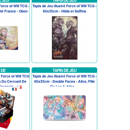
E JEU
TAPIS DE JEU
Force of Will TCG -
Tapis de Jeu illustré Force of Will TCG -
té France - Obon
60x35cm - Hilda et Saffina
 DE
TAPIS DE JEU
 Force of Will TCG
Tapis de Jeu illustré Force of Will TCG -
on Du Cercueil De
60x35cm - Double Faces - Alice, Fille
rancais...
Du Lac & Alice, ...