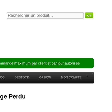
mmande maximum par client et par jour autorisée
<
ÉCO
DESTOCK
OP FOW
MON COMPTE
tage Perdu