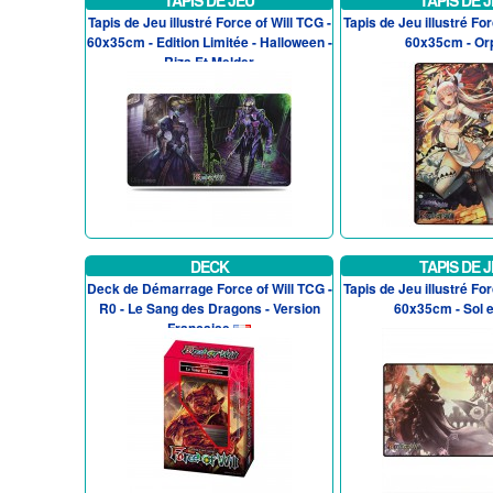
TAPIS DE JEU
TAPIS DE 
Tapis de Jeu illustré Force of Will TCG -
Tapis de Jeu illustré For
60x35cm - Edition Limitée - Halloween -
60x35cm - Or
Riza Et Melder
DECK
TAPIS DE 
Deck de Démarrage Force of Will TCG -
Tapis de Jeu illustré For
R0 - Le Sang des Dragons - Version
60x35cm - Sol e
Francaise