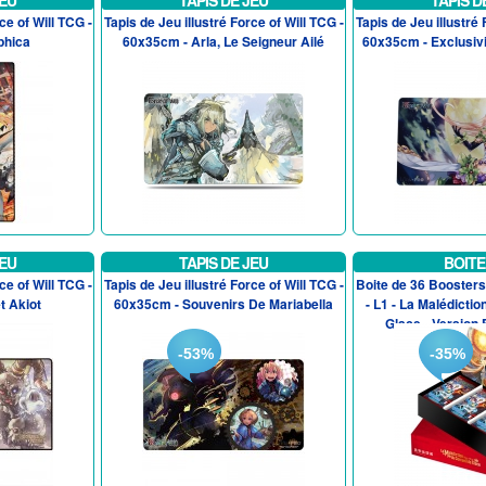
JEU
TAPIS DE JEU
TAPIS D
ce of Will TCG -
Tapis de Jeu illustré Force of Will TCG -
Tapis de Jeu illustré 
phica
60x35cm - Arla, Le Seigneur Ailé
60x35cm - Exclusivi
JEU
TAPIS DE JEU
BOITE
ce of Will TCG -
Tapis de Jeu illustré Force of Will TCG -
Boite de 36 Boosters
t Akiot
60x35cm - Souvenirs De Mariabella
- L1 - La Malédicti
Glace - Version F
-53%
-35%