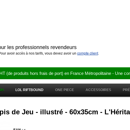
pour les professionnels revendeurs
compte client
our avoir accès à nos tarifs, vous devez avoir un
.
e produits hors frais de port) en France Métropolitaine - Une co
OH
LOL RIFTBOUND
ONE PIECE
ACCESSOIRES
PR
apis de Jeu - illustré - 60x35cm - L'Héri