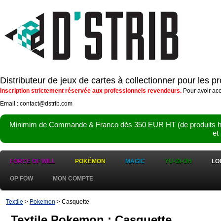
Distributeur de jeux de cartes à collectionner pour les 
Inscription strictement réservée aux professionnels revendeurs.
Pour avoir acc
Email : contact@dstrib.com
Minimim de Commande & Franco dès 350 EUR HT (de produits hor
et
FORCE OF WILL
POKÉMON
MAGIC
YU-GI-OH
LO
OP FOW
MON COMPTE
Textile
Pokemon
>
> Casquette
Textile Pokemon : Casquette