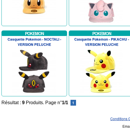
POKEMON
POKEMON
Casquette Pokemon - NOCTALI -
Casquette Pokemon - PIKACHU -
VERSION PELUCHE
VERSION PELUCHE
Résultat :
9
Produits. Page n°
1/1
1
Conditions 
Emai