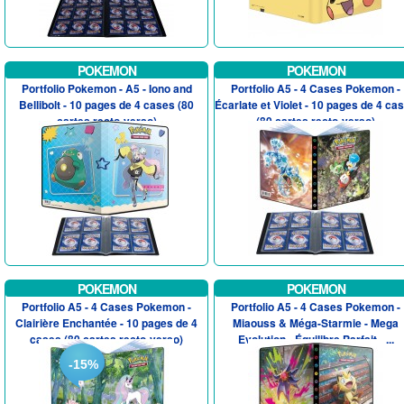
POKEMON
POKEMON
Portfolio Pokemon - A5 - Iono and
Portfolio A5 - 4 Cases Pokemon -
Bellibolt - 10 pages de 4 cases (80
Écarlate et Violet - 10 pages de 4 ca
cartes recto-verso)
(80 cartes recto-verso)
POKEMON
POKEMON
Portfolio A5 - 4 Cases Pokemon -
Portfolio A5 - 4 Cases Pokemon -
Clairière Enchantée - 10 pages de 4
Miaouss & Méga-Starmie - Mega
cases (80 cartes recto-verso)
Evolution - Équilibre Parfait - ...
-15%