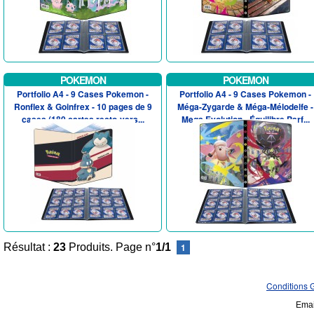
POKEMON
POKEMON
Portfolio A4 - 9 Cases Pokemon -
Portfolio A4 - 9 Cases Pokemon -
Ronflex & Goinfrex - 10 pages de 9
Méga-Zygarde & Méga-Mélodelfe -
cases (180 cartes recto-vers...
Mega Evolution - Équilibre Parf...
Résultat :
23
Produits. Page n°
1/1
1
Conditions 
Emai