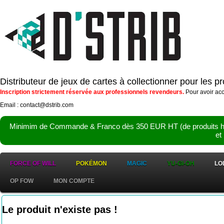
Distributeur de jeux de cartes à collectionner pour les 
Inscription strictement réservée aux professionnels revendeurs.
Pour avoir acc
Email : contact@dstrib.com
Minimim de Commande & Franco dès 350 EUR HT (de produits hor
et
FORCE OF WILL
POKÉMON
MAGIC
YU-GI-OH
LO
OP FOW
MON COMPTE
Le produit n'existe pas !