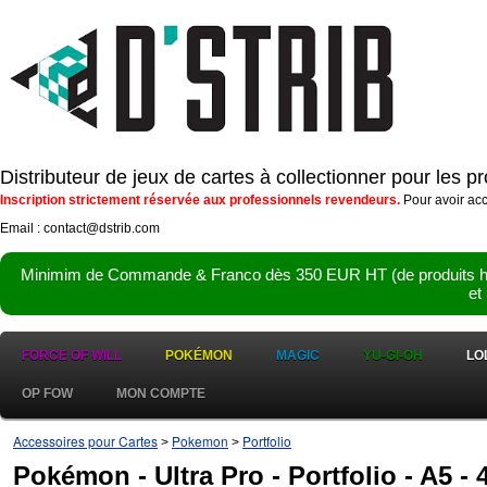
Distributeur de jeux de cartes à collectionner pour les 
Inscription strictement réservée aux professionnels revendeurs.
Pour avoir acc
Email : contact@dstrib.com
Minimim de Commande & Franco dès 350 EUR HT (de produits hor
et
FORCE OF WILL
POKÉMON
MAGIC
YU-GI-OH
LO
OP FOW
MON COMPTE
Accessoires pour Cartes
Pokemon
Portfolio
>
>
Pokémon - Ultra Pro - Portfolio - A5 - 