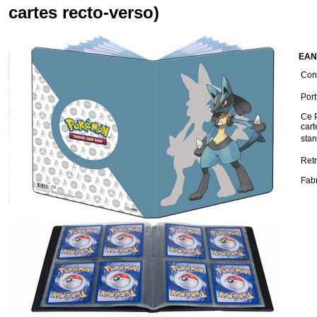
cartes recto-verso)
EAN
Cond
Port
Ce P
cart
sta
Ret
Fabr