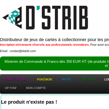
Distributeur de jeux de cartes à collectionner pour les 
Inscription strictement réservée aux professionnels revendeurs.
Pour avoir acc
Email : contact@dstrib.com
Minimim de Commande & Franco dès 350 EUR HT (de produits hor
et
FORCE OF WILL
POKÉMON
MAGIC
YU-GI-OH
LO
OP FOW
MON COMPTE
Le produit n'existe pas !