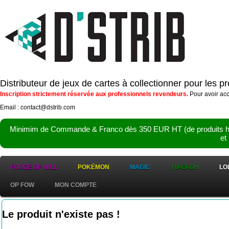
Distributeur de jeux de cartes à collectionner pour les 
Inscription strictement réservée aux professionnels revendeurs.
Pour avoir acc
Email : contact@dstrib.com
Minimim de Commande & Franco dès 350 EUR HT (de produits hor
et
FORCE OF WILL
POKÉMON
MAGIC
YU-GI-OH
LO
OP FOW
MON COMPTE
Le produit n'existe pas !