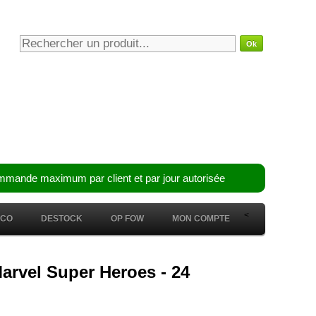
mmande maximum par client et par jour autorisée
<
ÉCO
DESTOCK
OP FOW
MON COMPTE
Marvel Super Heroes - 24