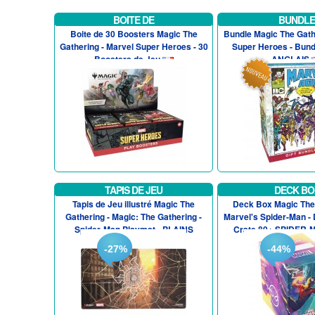
BOITE DE
BUNDLE
Boite de 30 Boosters Magic The
Bundle Magic The Gath
Gathering - Marvel Super Heroes - 30
Super Heroes - Bund
Boosters de Jeu
ANGLAIS
TAPIS DE JEU
DECK BO
Tapis de Jeu illustré Magic The
Deck Box Magic The 
Gathering - Magic: The Gathering -
Marvel's Spider-Man -
Spider-Man Playmat - PLAINS
Crate 80+ SPIDER-M
-27%
-44%