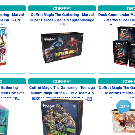
COFFRET
DEC
ering - Marvel
Coffret Magic The Gathering - Marvel
Deck Commander Mag
le GIFT - EN
Super Heroes - Boîte d'apprentissage
- Marvel Super He
Commander dif
X
COFFRET
COFF
Gathering -
Coffret Magic The Gathering - Teenage
Coffret Magic The Ga
 Deck Box Soft
Mutant Ninja Turtles - Turtle Team-Up
le dernier maitre d
AN ET SP...
(EXCLUSIVEMENT EN ANGLA...
Démarrage / Bo
-33%