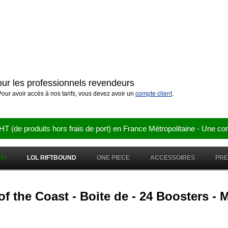
pour les professionnels revendeurs
compte client
our avoir accès à nos tarifs, vous devez avoir un
.
e produits hors frais de port) en France Métropolitaine - Une co
OH
LOL RIFTBOUND
ONE PIECE
ACCESSOIRES
PR
f the Coast - Boite de - 24 Boosters - 