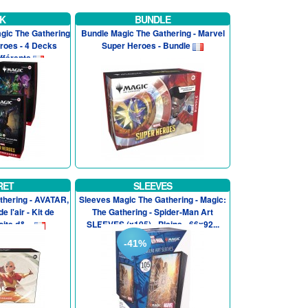
K
BUNDLE
ic The Gathering
Bundle Magic The Gathering - Marvel
roes - 4 Decks
Super Heroes - Bundle
férents
RET
SLEEVES
thering - AVATAR,
Sleeves Magic The Gathering - Magic:
e l'air - Kit de
The Gathering - Spider-Man Art
ite d&...
SLEEVES (x105) - Plains - 66x92...
-41%