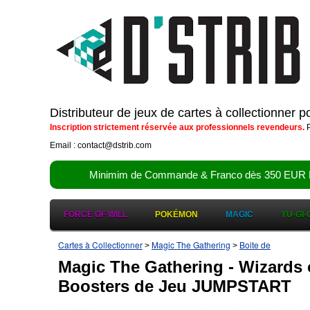
Distributeur de jeux de cartes à collectionner 
Inscription strictement réservée aux professionnels revendeurs.
P
Email : contact@dstrib.com
Minimim de Commande & Franco dès 350 EUR HT (d
FORCE OF WILL
POKÉMON
MAGIC
YU-GI-
Cartes à Collectionner
Magic The Gathering
Boite de
>
>
Magic The Gathering - Wizards o
Boosters de Jeu JUMPSTART