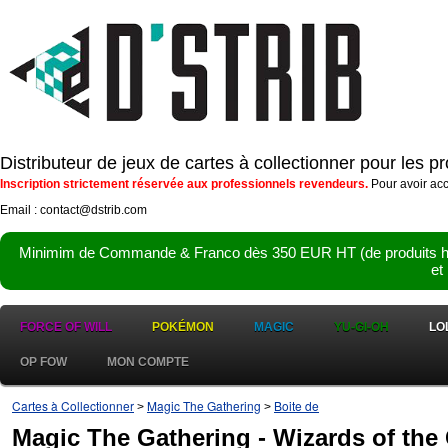
Distributeur de jeux de cartes à collectionner pour les 
Inscription strictement réservée aux professionnels revendeurs.
Pour avoir acc
Email : contact@dstrib.com
Minimim de Commande & Franco dès 350 EUR HT (de produits hor
et
FORCE OF WILL
POKÉMON
MAGIC
YU-GI-OH
LO
OP FOW
MON COMPTE
Cartes à Collectionner
Magic The Gathering
Boite de
>
>
Magic The Gathering - Wizards of the 