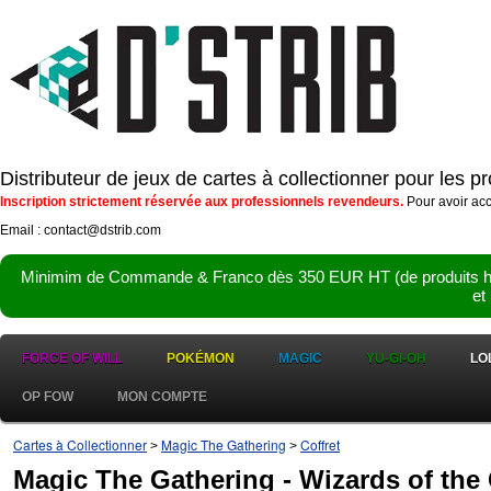
Distributeur de jeux de cartes à collectionner pour les 
Inscription strictement réservée aux professionnels revendeurs.
Pour avoir acc
Email : contact@dstrib.com
Minimim de Commande & Franco dès 350 EUR HT (de produits hor
et
FORCE OF WILL
POKÉMON
MAGIC
YU-GI-OH
LO
OP FOW
MON COMPTE
Cartes à Collectionner
Magic The Gathering
Coffret
>
>
Magic The Gathering - Wizards of the C