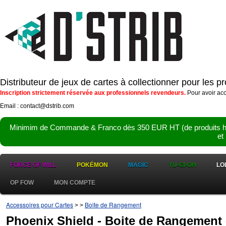
Distributeur de jeux de cartes à collectionner pour les 
Inscription strictement réservée aux professionnels revendeurs.
Pour avoir acc
Email : contact@dstrib.com
Minimim de Commande & Franco dès 350 EUR HT (de produits hor
et
FORCE OF WILL
POKÉMON
MAGIC
YU-GI-OH
LO
OP FOW
MON COMPTE
Accessoires pour Cartes
Boite de Rangement
>
>
Phoenix Shield - Boite de Rangemen