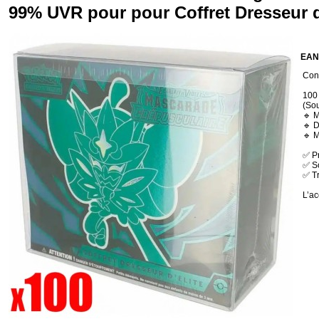
99% UVR pour pour Coffret Dresseur d'
EAN
Cond
100
(Sou
🔹 M
🔹 D
🔹 M
✅ Pr
✅ So
✅ Tr
L’ac