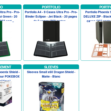
IO
PORTFOLIO
PORTF
ltra Pro - Pro-
Portfolio A4 - 9 Cases Ultra Pro - Pro-
Portfolio Phoenix
st Green - 20
Binder Eclipse - Jet Black - 20 pages
DELUXE ZIP - Black
60 cart...
de 9 cases (360 cartes ...
cases (360 carte
GEMENT
SLEEVES
oenix Shield -
Sleeves Small x60 Dragon Shield -
 pour POKEBOX
Matte - Blanc
étique)