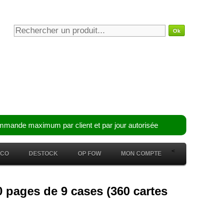
mmande maximum par client et par jour autorisée
<
ÉCO
DESTOCK
OP FOW
MON COMPTE
20 pages de 9 cases (360 cartes