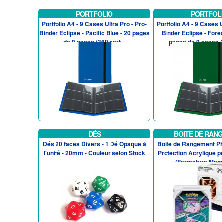
PORTFOLIO
PORTFOL
Portfolio A4 - 9 Cases Ultra Pro - Pro-
Portfolio A4 - 9 Cases U
Binder Eclipse - Pacific Blue - 20 pages
Binder Eclipse - Fore
de 9 cases (360 cart...
pages de 9 cases (3
DÉS
BOITE DE RAN
Dés 20 faces Divers - 1 Dé Opaque à
Boite de Rangement Ph
l'unité - 20mm - Couleur selon Stock
Protection Acrylique
(Fermeture Magn