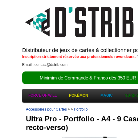
Distributeur de jeux de cartes à collectionner 
Inscription strictement réservée aux professionnels revendeurs.
P
Email : contact@dstrib.com
Minimim de Commande & Franco dès 350 EUR HT (d
FORCE OF WILL
POKÉMON
MAGIC
YU-GI-
Accessoires pour Cartes
Portfolio
>
>
Ultra Pro - Portfolio - A4 - 9 Ca
recto-verso)