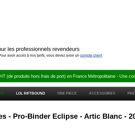
pour les professionnels revendeurs
compte client
our avoir accès à nos tarifs, vous devez avoir un
.
e produits hors frais de port) en France Métropolitaine - Une co
OH
LOL RIFTBOUND
ONE PIECE
ACCESSOIRES
PR
ses - Pro-Binder Eclipse - Artic Blanc - 