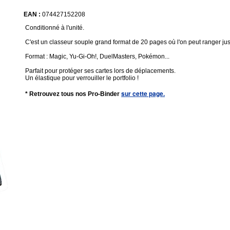
EAN :
074427152208
Conditionné à l'unité.
C'est un classeur souple grand format de 20 pages où l'on peut ranger jus
Format : Magic, Yu-Gi-Oh!, DuelMasters, Pokémon...
Parfait pour protéger ses cartes lors de déplacements.
Un élastique pour verrouiller le portfolio !
sur cette page.
* Retrouvez tous nos Pro-Binder