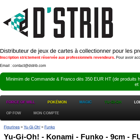
Distributeur de jeux de cartes à collectionner pour les 
Inscription strictement réservée aux professionnels revendeurs.
Pour avoir acc
Email : contact@dstrib.com
Minimim de Commande & Franco dès 350 EUR HT (de produits hor
et
FORCE OF WILL
POKÉMON
MAGIC
YU-GI-OH
LO
OP FOW
MON COMPTE
Figurines
Yu-Gi-Oh!
Funko
>
>
Yu-Gi-Oh! - Konami - Funko - 9cm - 